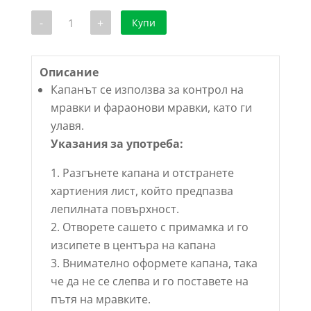
2.90 €
е:
количество
-
+
Купи
/
1.99 €
за
ЕКО
5.67 лв..
/
Капан
3.89 лв..
за
мравки
Описание
(вътрешен)
Капанът се използва за контрол на
VACO
2
мравки и фараонови мравки, като ги
бр.
улавя.
Указания за употреба:
Разгънете капана и отстранете
хартиения лист, който предпазва
лепилната повърхност.
Отворете сашето с примамка и го
изсипете в центъра на капана
Внимателно оформете капана, така
че да не се слепва и го поставете на
пътя на мравките.