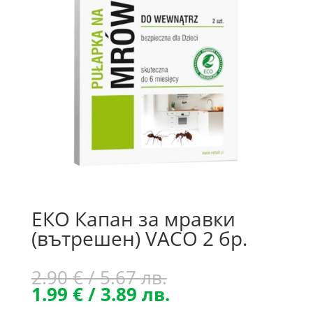
ЕКО Капан за мравки
(вътрешен) VACO 2 бр.
Original
2.90
€
/ 5.67 лв.
price
Текущата
1.99
€
/ 3.89 лв.
was:
цена