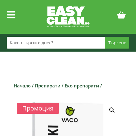

Начало
/
Препарати
/
Еко препарати
/
Промоция