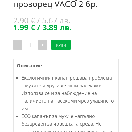
прозорец VACO 2 бр.
Original
2.90
€
/ 5.67 лв.
price
Текущата
1.99
€
/ 3.89 лв.
was:
цена
2.90 €
е:
количество
-
+
Купи
/
1.99 €
за
ЕКО
5.67 лв..
/
Капан
3.89 лв..
за
мухи
Описание
за
прозорец
Екологичният капан решава проблема
VACO
2
с мухите и други летящи насекоми.
бр.
Използва се и за наблюдение на
наличието на насекоми чрез улавянето
им.
ECO капанът за мухи е напълно
безвреден за човешката среда. Не
съдържа никакви токсични вещества в