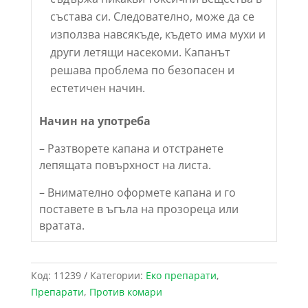
състава си. Следователно, може да се
използва навсякъде, където има мухи и
други летящи насекоми. Капанът
решава проблема по безопасен и
естетичен начин.
Начин на употреба
– Разтворете капана и отстранете
лепящата повърхност на листа.
– Внимателно оформете капана и го
поставете в ъгъла на прозореца или
вратата.
Код:
11239
Категории:
Еко препарати
,
Препарати
,
Против комари