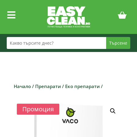

Начало
/
Препарати
/
Еко препарати
/
Промоция