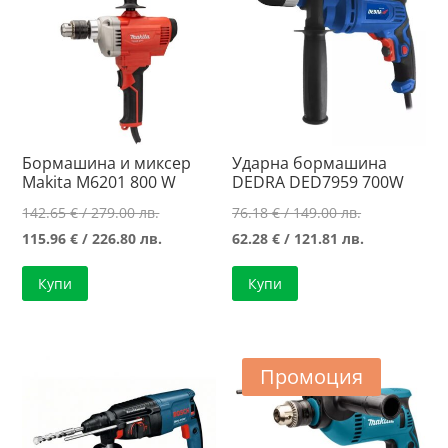
Бормашина и миксер
Ударна бормашина
Makita M6201 800 W
DEDRA DED7959 700W
Original
Original
142.65
€
/ 279.00 лв.
76.18
€
/ 149.00 лв.
price
Текущата
price
Текущата
115.96
€
/ 226.80 лв.
62.28
€
/ 121.81 лв.
was:
цена
was:
цена
Купи
Купи
142.65 €
е:
76.18 €
е:
/
115.96 €
/
62.28 €
279.00 лв..
/
149.00 лв..
/
226.80 лв..
121.81 лв..
Промоция