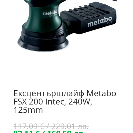
Ексцентършлайф Metabo
FSX 200 Intec, 240W,
125mm
Original
117.09
€
/ 229.01 лв.