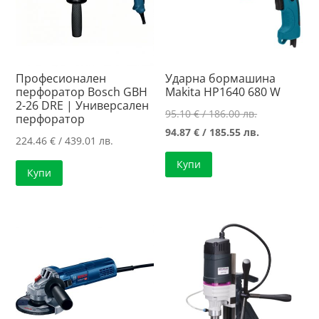
Професионален
Ударна бормашина
перфоратор Bosch GBH
Makita HP1640 680 W
2-26 DRE | Универсален
Original
95.10
€
/ 186.00 лв.
перфоратор
price
Текущата
94.87
€
/ 185.55 лв.
224.46
€
/ 439.01 лв.
was:
цена
Купи
95.10 €
е:
Купи
/
94.87 €
186.00 лв..
/
185.55 лв..