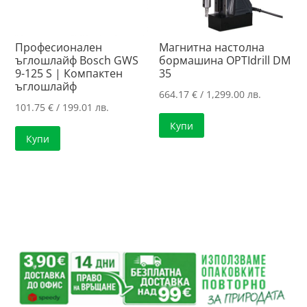
Професионален
Магнитна настолна
ъглошлайф Bosch GWS
бормашина OPTIdrill DM
9-125 S | Компактен
35
ъглошлайф
664.17
€
/ 1,299.00 лв.
101.75
€
/ 199.01 лв.
Купи
Купи