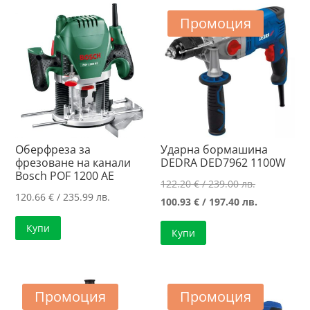
Промоция
Оберфреза за
Ударна бормашина
фрезоване на канали
DEDRA DED7962 1100W
Bosch POF 1200 AE
Original
122.20
€
/ 239.00 лв.
120.66
€
/ 235.99 лв.
price
Текущата
100.93
€
/ 197.40 лв.
was:
цена
Купи
Купи
122.20 €
е:
/
100.93 €
239.00 лв..
/
197.40 лв..
Промоция
Промоция