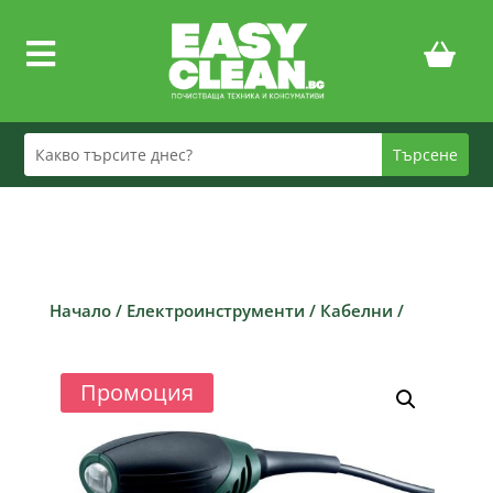

Начало
/
Електроинструменти
/
Кабелни
/
Промоция