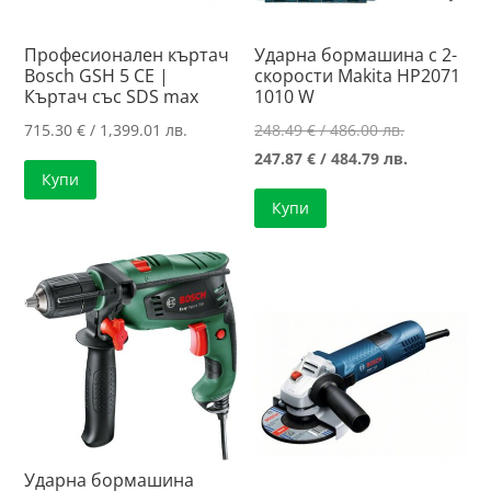
Професионален къртач
Ударна бормашина с 2-
Bosch GSH 5 CE |
скорости Makita HP2071
Къртач със SDS max
1010 W
Original
715.30
€
/ 1,399.01 лв.
248.49
€
/ 486.00 лв.
price
Текущата
247.87
€
/ 484.79 лв.
Купи
was:
цена
Купи
248.49 €
е:
/
247.87 €
486.00 лв..
/
484.79 лв..
Ударна бормашина