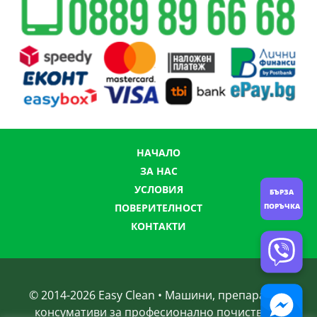
НАЧАЛО
ЗА НАС
УСЛОВИЯ
БЪРЗА
ПОВЕРИТЕЛНОСТ
ПОРЪЧКА
КОНТАКТИ
© 2014-
2026
Easy Clean • Машини, препарати и
консумативи за професионално почистване