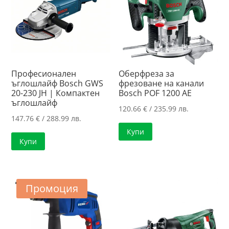
Професионален
Оберфреза за
ъглошлайф Bosch GWS
фрезоване на канали
20-230 JH | Компактен
Bosch POF 1200 AE
ъглошлайф
120.66
€
/ 235.99 лв.
147.76
€
/ 288.99 лв.
Купи
Купи
Промоция