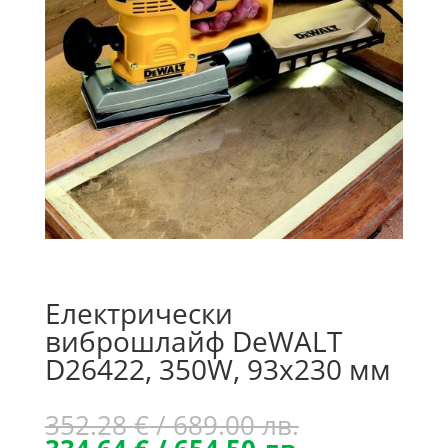
Електрически
виброшлайф DeWALT
D26422, 350W, 93х230 мм
Original
352.28
€
/ 689.00 лв.