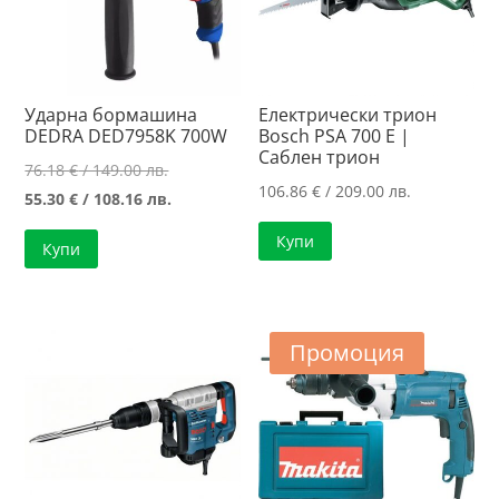
Ударна бормашина
Електрически трион
DEDRA DED7958K 700W
Bosch PSA 700 E |
Саблен трион
Original
76.18
€
/ 149.00 лв.
106.86
€
/ 209.00 лв.
price
Текущата
55.30
€
/ 108.16 лв.
was:
цена
Купи
Купи
76.18 €
е:
/
55.30 €
149.00 лв..
/
108.16 лв..
Промоция