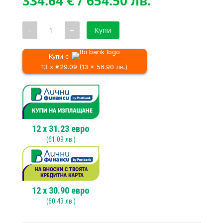
price
Текущата
334.64
€
/ 654.50 лв.
was:
цена
352.28 €
е:
количество
-
+
Купи
/
334.64 €
за
Електрически
689.00 лв..
/
виброшлайф
654.50 лв..
DeWALT
Купи с
D26422,
13 x €29.09 (13 x 56.90 лв.)
350W,
93х230
мм
12
x
31.23
евро
(
61.09
лв.)
12
x
30.90
евро
(
60.43
лв.)