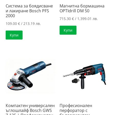
Система за боядисване
Магнитна бормашина
и лакиране Bosch PFS
OPTIdrill DM 50
2000
715.30
€
/ 1,399.01 лв.
109.00
€
/ 213.19 лв.
Купи
Купи
Компактен универсален
Професионален
ъглошлайф Bosch GWS
перфоратор с