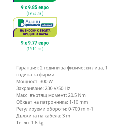
9
x
9.85
евро
(
19.26
лв.)
9
x
9.77
евро
(
19.10
лв.)
Гаранция: 2 години за физически лица, 1
година за фирми.
Мощност: 300 W
Захранване: 230 V/50 Hz
Макс. въртящ момент: 20.5 Nm
Обхват на патронника: 1-10 mm
Регулируеми обороти: 0-700 min-1
Дължина на кабела: 3 m
Тегло: 1.6 kg