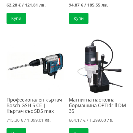
price
Текущата
price
Текущата
62.28
€
/ 121.81 лв.
94.87
€
/ 185.55 лв.
was:
цена
was:
цена
Купи
Купи
76.18 €
е:
95.10 €
е:
/
62.28 €
/
94.87 €
149.00 лв..
/
186.00 лв..
/
121.81 лв..
185.55 лв..
Професионален къртач
Магнитна настолна
Bosch GSH 5 CE |
бормашина OPTIdrill DM
Къртач със SDS max
35
715.30
€
/ 1,399.01 лв.
664.17
€
/ 1,299.00 лв.