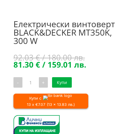
Електрически винтоверт
BLACK&DECKER MT350K,
300 W
Original
92.03
€
/ 180.00 лв.
price
Текущата
81.30
€
/ 159.01 лв.
was:
цена
92.03 €
е:
количество
-
+
Купи
/
81.30 €
за
Електрически
180.00 лв..
/
винтоверт
159.01 лв..
BLACK&DECKER
Купи с
MT350K,
13 x €7.07 (13 x 13.83 лв.)
300
W