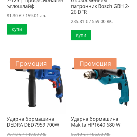
7-125 | Професионален
бързосменяем
ъглошлайф
патронник Bosch GBH 2-
26 DFR
81.30
€
/ 159.01 лв.
285.81
€
/ 559.00 лв.
Купи
Купи
Промоция
Промоция
Ударна бормашина
Ударна бормашина
DEDRA DED7959 700W
Makita HP1640 680 W
Original
Original
76.18
€
/ 149.00 лв.
95.10
€
/ 186.00 лв.