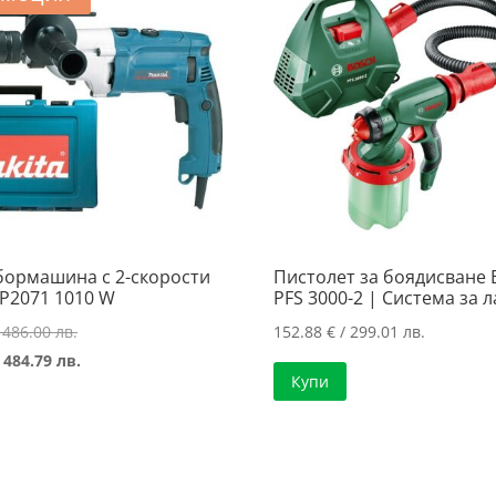
бормашина с 2-скорости
Пистолет за боядисване 
HP2071 1010 W
PFS 3000-2 | Система за 
Original
 486.00 лв.
152.88
€
/ 299.01 лв.
price
Текущата
 484.79 лв.
Купи
was:
цена
248.49 €
е:
/
247.87 €
486.00 лв..
/