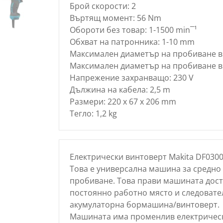
Брой скорости: 2
Въртящ момент: 56 Nm
Обороти без товар: 1-1500 min¯¹
Обхват на патронника: 1-10 mm
Максимален диаметър на пробиване в
Максимален диаметър на пробиване в
Напрежение захранващо: 230 V
Дължина на кабела: 2,5 m
Размери: 220 х 67 х 206 mm
Тегло: 1,2 kg
Електрически винтоверт Makita DF030
Това е универсална машина за средно 
пробиване. Това прави машината дост
постоянно работно място и следовате
акумулаторна бормашина/винтоверт.
Машината има променлив електрическ