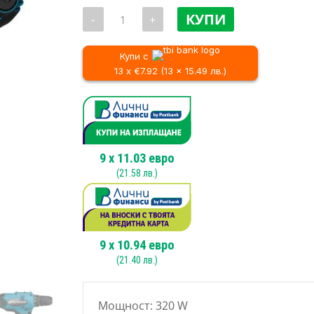
price
количество
was:
КУПИ
-
+
за
95.10 
Електрически
винтоверт
/
Makita
Купи с
186.00 
DF0300,
13 x €7.92 (13 x 15.49 лв.)
320
W
9
x
11.03
евро
(
21.58
лв.)
9
x
10.94
евро
(
21.40
лв.)
Мощност: 320 W