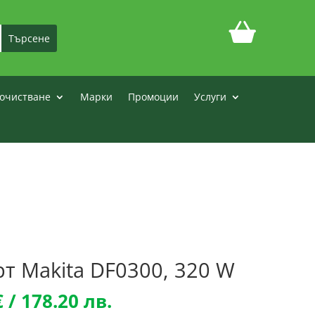
очистване
Марки
Промоции
Услуги
т Makita DF0300, 320 W
l
Текущата
€
/ 178.20 лв.