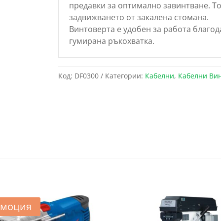
предавки за оптимално завинтване. Т
задвижването от закалена стомана.
Винтоверта е удобен за работа благод
гумирана ръкохватка.
Код:
DF0300
Категории:
Кабелни
,
Кабелни Вин
моция