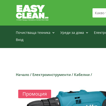
Почистваща техника
Уреди за дома
Електр
Вход
Начало
/
Електроинструменти
/
Кабелни
/
Промоция