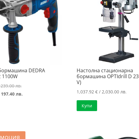
 бормашина DEDRA
Настолна стационарна
 1100W
бормашина OPTIdrill D 23
V)
Original
 239.00 лв.
1,037.92
€
/ 2,030.00 лв.
price
Текущата
 197.40 лв.
was:
цена
Купи
122.20 €
е:
/
100.93 €
239.00 лв..
/
197.40 лв..
моция