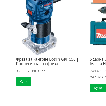
Фреза за кантове Bosch GKF 550 |
Ударна 
Професионална фреза
Makita 
96.63
€
/ 188.99 лв.
248.49
€
/
247.87
€
/
Купи
Купи