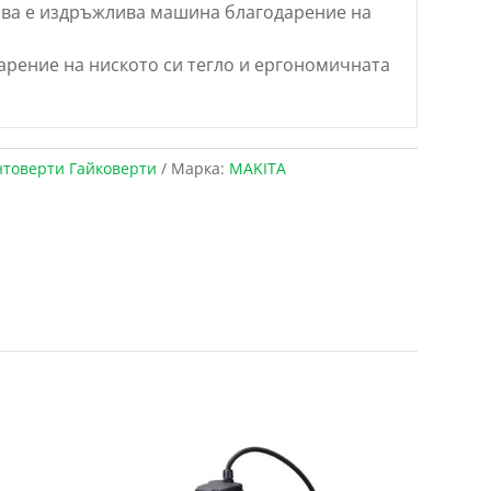
ова е издръжлива машина благодарение на
арение на ниското си тегло и ергономичната
товерти Гайковерти
Марка:
MAKITA