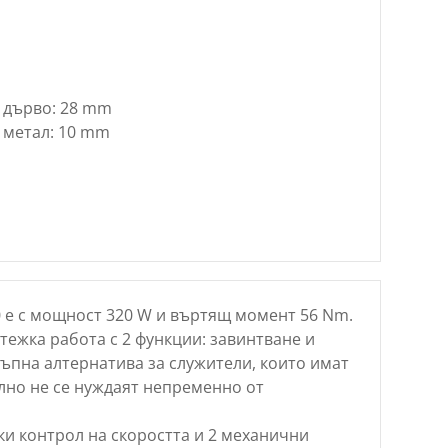
 дърво: 28 mm
 метал: 10 mm
0 е с мощност 320 W и въртящ момент 56 Nm.
тежка работа с 2 функции: завинтване и
ъпна алтернатива за служители, които имат
лно не се нуждаят непременно от
и контрол на скоростта и 2 механични