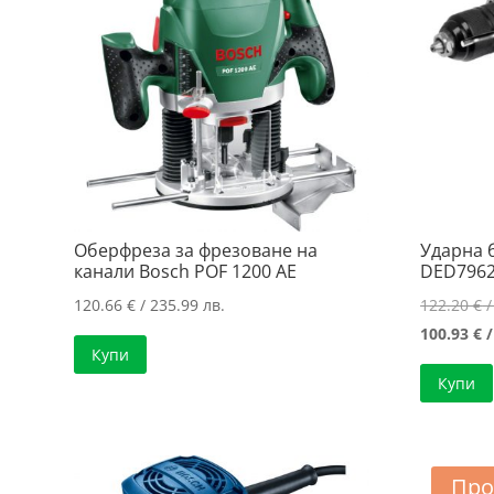
Оберфреза за фрезоване на
Ударна
канали Bosch POF 1200 AE
DED7962
120.66
€
/ 235.99 лв.
122.20
€
/
100.93
€
/
Купи
Купи
Про