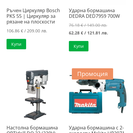
Ръчен Циркуляр Bosch
Ударна бормашина
PKS 55 | Циркуляр за
DEDRA DED7959 700W
рязанe нa плоскости
Original
76.18
€
/ 149.00 лв.
106.86
€
/ 209.00 лв.
price
Текущата
62.28
€
/ 121.81 лв.
was:
цена
Купи
Купи
76.18 €
е:
/
62.28 €
149.00 лв..
/
121.81 лв..
Промоция
Настолна бормашина
Ударна бормашина с 2-