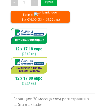
-
+
Купи
за
Електрически
винтоверт
Makita
Купи с
FS2700K,
13 x €16.00 (13 x 31.29 лв.)
570
W
12
x
17.18
евро
(
33.60
лв.)
12
x
17.00
евро
(
33.24
лв.)
Гаранция: 36 месеца след регистрация в
сайта makita.bg