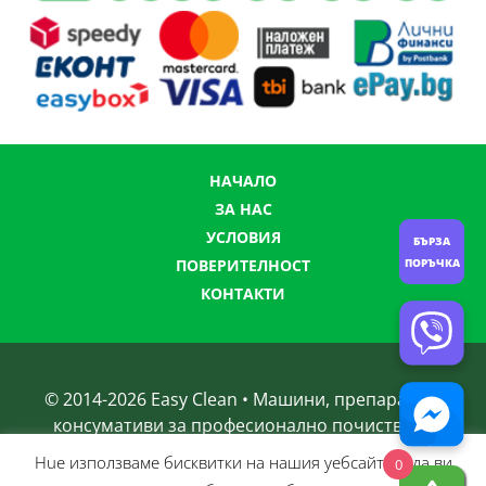
НАЧАЛО
ЗА НАС
УСЛОВИЯ
БЪРЗА
ПОВЕРИТЕЛНОСТ
ПОРЪЧКА
КОНТАКТИ
© 2014-
2026
Easy Clean • Машини, препарати и
консумативи за професионално почистване
Нue използвамe бисквитки на нашия уебсайт, за да ви
0