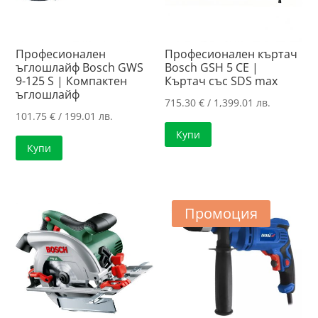
Професионален
Професионален къртач
ъглошлайф Bosch GWS
Bosch GSH 5 CE |
9-125 S | Компактен
Къртач със SDS max
ъглошлайф
715.30
€
/ 1,399.01 лв.
101.75
€
/ 199.01 лв.
Купи
Купи
Промоция