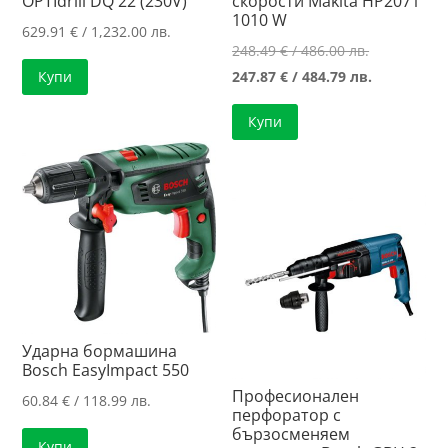
OPTIdrill DQ 22 (230V)
скорости Makita HP2071
1010 W
629.91
€
/ 1,232.00 лв.
Original
248.49
€
/ 486.00 лв.
price
Текущата
247.87
€
/ 484.79 лв.
Купи
was:
цена
Купи
248.49 €
е:
/
247.87 €
486.00 лв..
/
484.79 лв..
Ударна бормашина
Bosch EasyImpact 550
Професионален
60.84
€
/ 118.99 лв.
перфоратор с
бързосменяем
Купи