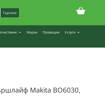
очистване
Марки
Промоции
Услуги
ършлайф Makita BO6030,