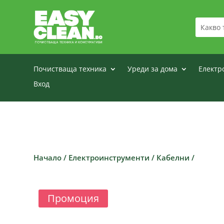
Почистваща техника
Уреди за дома
Електр
Вход
Начало
/
Електроинструменти
/
Кабелни
/
Промоция