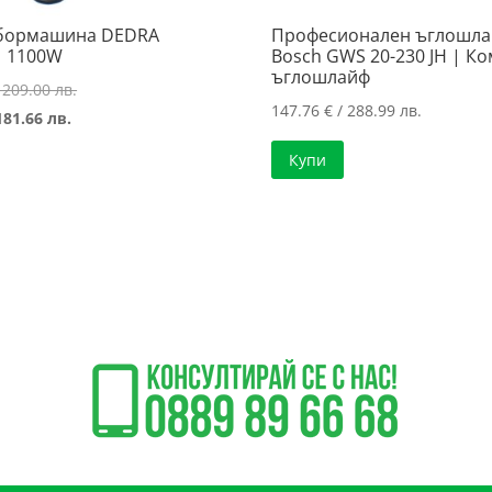
 бормашина DEDRA
Професионален ъглошл
 1100W
Bosch GWS 20-230 JH | К
ъглошлайф
Original
 209.00 лв.
147.76
€
/ 288.99 лв.
Текущата
price
181.66 лв.
цена
was:
Купи
е:
106.86 €
92.88 €
/
/
209.00 лв..
181.66 лв..