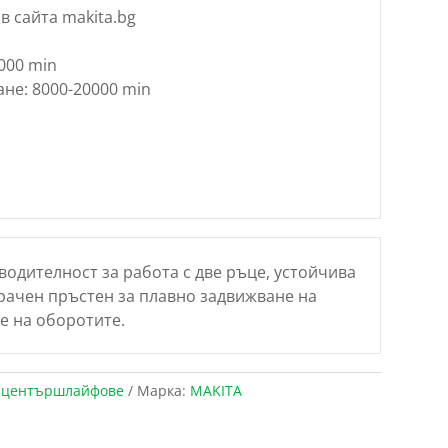
в сайта makita.bg
000 min
не: 8000-20000 min
одителност за работа с две ръце, устойчива
ирачен пръстен за плавно задвижване на
е на оборотите.
сцентършлайфове
Марка:
MAKITA