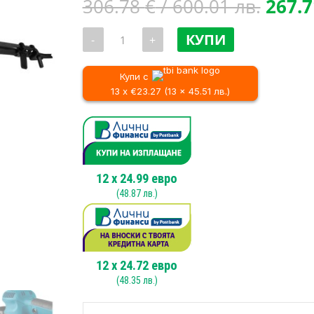
Origi
306.78
€
/ 600.01 лв.
267.
price
количество
was:
КУПИ
-
+
за
306.7
Електрически
ексцентършлайф
/
Makita
Купи с
600.0
BO6030,
13 x €23.27 (13 x 45.51 лв.)
310W,
150mm
12
x
24.99
евро
(
48.87
лв.)
12
x
24.72
евро
(
48.35
лв.)