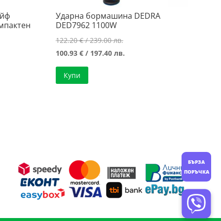
айф
Ударна бормашина DEDRA
омпактен
DED7962 1100W
Original
122.20
€
/ 239.00 лв.
price
Текущата
100.93
€
/ 197.40 лв.
was:
цена
Купи
122.20 €
е:
/
100.93 €
239.00 лв..
/
197.40 лв..
БЪРЗА
ПОРЪЧКА