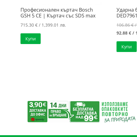
Професионален къртач Bosch
Ударна
GSH 5 CE | Къртач със SDS max
DED7961
715.30
€
/ 1,399.01 лв.
106.86
€
/
92.88
€
/ 
Купи
Купи