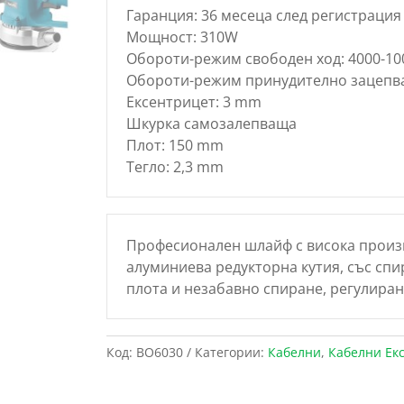
Гаранция: 36 месеца след регистрация 
Мощност: 310W
Обороти-режим свободен ход: 4000-10
Обороти-режим принудително зацепва
Ексентрицет: 3 mm
Шкурка самозалепваща
Плот: 150 mm
Тегло: 2,3 mm
Професионален шлайф с висока произв
алуминиева редукторна кутия, със сп
плота и незабавно спиране, регулиран
Код:
BO6030
Категории:
Кабелни
,
Кабелни Ек