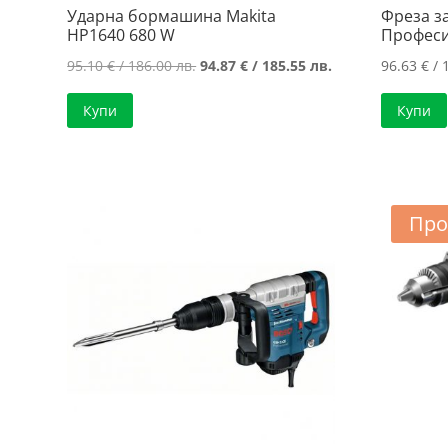
Ударна бормашина Makita
Фреза за
HP1640 680 W
Професи
Original
Текущата
95.10
€
/ 186.00 лв.
94.87
€
/ 185.55 лв.
96.63
€
/ 
price
цена
Купи
Купи
was:
е:
95.10 €
94.87 €
/
/
186.00 лв..
185.55 лв..
Про