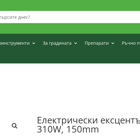
оинструменти
За градината
Препарати
Ръчно п
Електрически ексцент
310W, 150mm