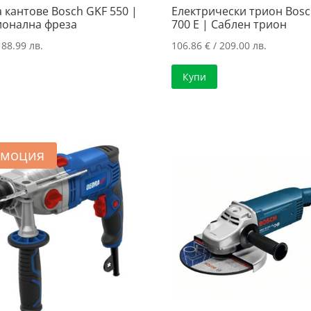
 кантове Bosch GKF 550 |
Електрически трион Bosc
онална фреза
700 E | Саблен трион
188.99 лв.
106.86
€
/ 209.00 лв.
Купи
моция