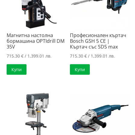
Магнитна настолна
Професионален къртач
бормашина OPTIdrill DM
Bosch GSH 5 CE |
35V
Къртач със SDS max
715.30
€
/ 1,399.01 лв.
715.30
€
/ 1,399.01 лв.
Купи
Купи