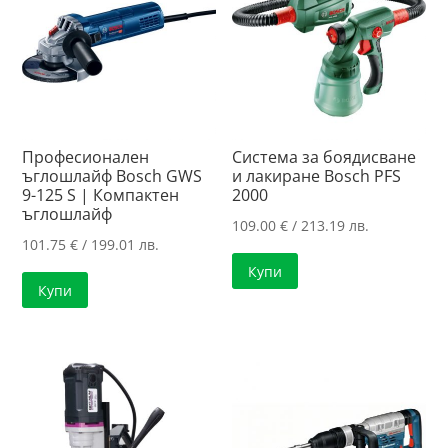
Професионален
Система за боядисване
ъглошлайф Bosch GWS
и лакиране Bosch PFS
9-125 S | Компактен
2000
ъглошлайф
109.00
€
/ 213.19 лв.
101.75
€
/ 199.01 лв.
Купи
Купи