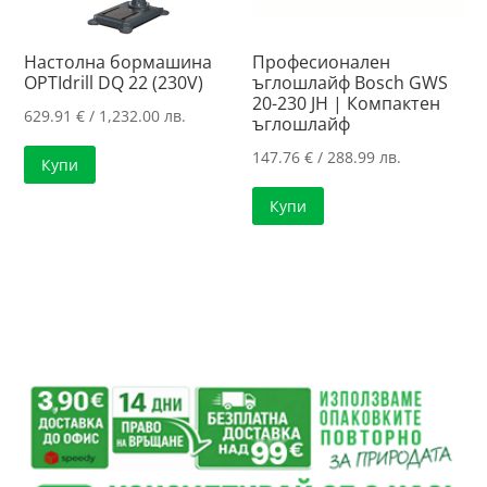
Настолна бормашина
Професионален
OPTIdrill DQ 22 (230V)
ъглошлайф Bosch GWS
20-230 JH | Компактен
629.91
€
/ 1,232.00 лв.
ъглошлайф
147.76
€
/ 288.99 лв.
Купи
Купи