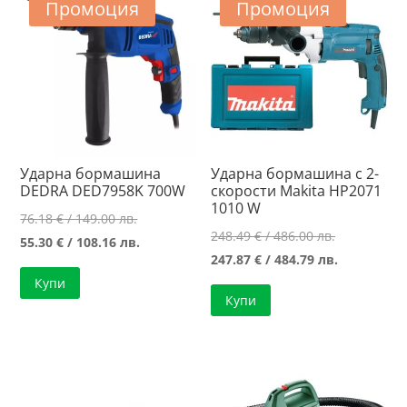
Промоция
Промоция
Ударна бормашина
Ударна бормашина с 2-
DEDRA DED7958K 700W
скорости Makita HP2071
1010 W
Original
76.18
€
/ 149.00 лв.
Original
248.49
€
/ 486.00 лв.
price
Текущата
55.30
€
/ 108.16 лв.
price
Текущата
247.87
€
/ 484.79 лв.
was:
цена
was:
цена
Купи
76.18 €
е:
Купи
248.49 €
е:
/
55.30 €
/
247.87 €
149.00 лв..
/
486.00 лв..
/
108.16 лв..
484.79 лв..