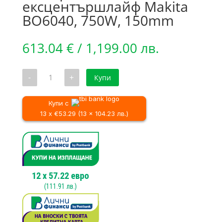
ексцентършлайф Makita
BO6040, 750W, 150mm
613.04
€
/ 1,199.00 лв.
количество
-
+
Купи
за
Електрически
ексцентършлайф
Makita
Купи с
BO6040,
13 x €53.29 (13 x 104.23 лв.)
750W,
150mm
12
x
57.22
евро
(
111.91
лв.)