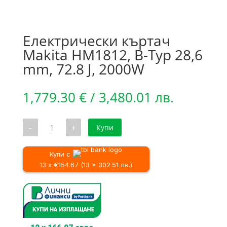
Електрически къртач
Makita HM1812, B-Typ 28,6
mm, 72.8 J, 2000W
1,779.30
€
/ 3,480.01 лв.
количество
-
+
Купи
за
Електрически
къртач
Makita
Купи с
HM1812,
13 x €154.67 (13 x 302.51 лв.)
B-
Typ
28,6
mm,
72.8
J,
2000W