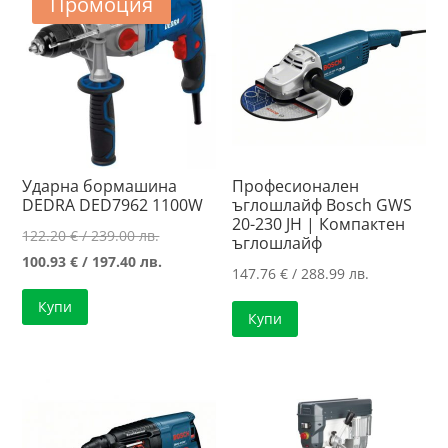
Промоция
Ударна бормашина
Професионален
DEDRA DED7962 1100W
ъглошлайф Bosch GWS
20-230 JH | Компактен
Original
122.20
€
/ 239.00 лв.
ъглошлайф
price
Текущата
100.93
€
/ 197.40 лв.
147.76
€
/ 288.99 лв.
was:
цена
Купи
122.20 €
е:
Купи
/
100.93 €
239.00 лв..
/
197.40 лв..