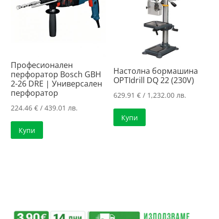
Професионален
Настолна бормашина
перфоратор Bosch GBH
OPTIdrill DQ 22 (230V)
2-26 DRE | Универсален
перфоратор
629.91
€
/ 1,232.00 лв.
224.46
€
/ 439.01 лв.
Купи
Купи