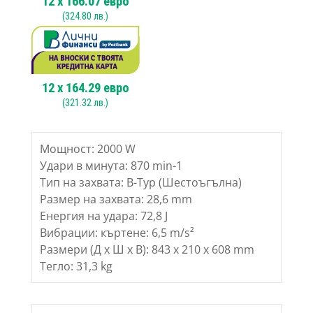
12
x
166.07
евро
(
324.80
лв.)
12
x
164.29
евро
(
321.32
лв.)
Мощност: 2000 W
Удари в минута: 870 min-1
Тип на захвата: B-Typ (Шестоъгълна)
Размер на захвата: 28,6 mm
Енергия на удара: 72,8 J
Вибрации: къртене: 6,5 m/s²
Размери (Д х Ш х В): 843 x 210 x 608 mm
Тегло: 31,3 kg