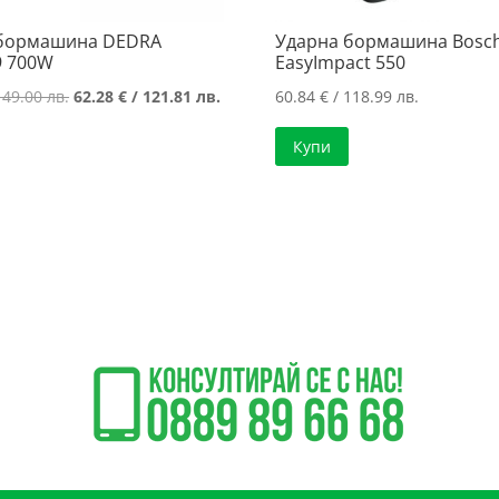
 бормашина DEDRA
Ударна бормашина Bosc
9 700W
EasyImpact 550
Original
Текущата
149.00 лв.
62.28
€
/ 121.81 лв.
60.84
€
/ 118.99 лв.
price
цена
Купи
was:
е:
76.18 €
62.28 €
/
/
149.00 лв..
121.81 лв..