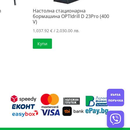
h
Настолна стационарна
бормашина OPTIdrill D 23Pro (400
V)
1,037.92
€
/ 2,030.00 лв.
Купи
БЪРЗА
ПОРЪЧКА