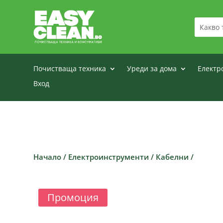
Почистваща техника
Уреди за дома
Електр
Вход
Начало
/
Електроинструменти
/
Кабелни
/
Промоция