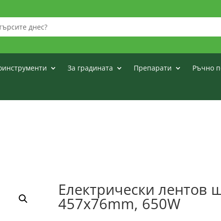
оинструменти
За градината
Препарати
Ръчно п
Електрически лентов ш
457x76mm, 650W