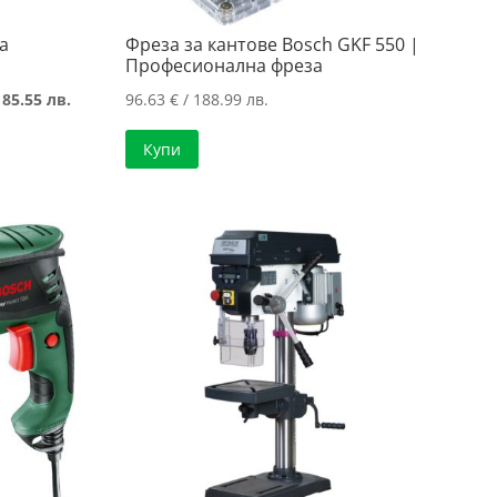
a
Фреза за кантове Bosch GKF 550 |
Професионална фреза
Текущата
185.55 лв.
96.63
€
/ 188.99 лв.
цена
Купи
е:
94.87 €
/
.
185.55 лв..