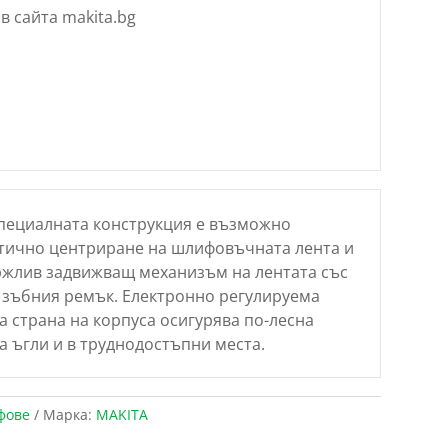
в сайта makita.bg
специалната конструкция е възможно
тично центриране на шлифовъчната лента и
ржлив задвижващ механизъм на лентата със
 зъбния ремък. Електронно регулируема
а страна на корпуса осигурява по-лесна
 ъгли и в труднодостъпни места.
фове
Марка:
MAKITA