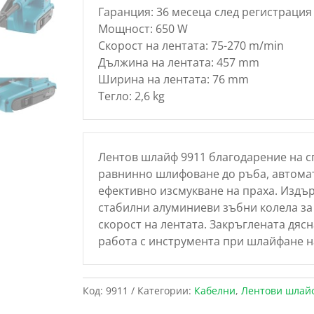
Гаранция: 36 месеца след регистрация 
Мощност: 650 W
Скорост на лентата: 75-270 m/min
Дължина на лентата: 457 mm
Ширина на лентата: 76 mm
Тегло: 2,6 kg
Лентов шлайф 9911 благодарение на 
равнинно шлифоване до ръба, автома
ефективно изсмукване на праха. Издъ
стабилни алуминиеви зъбни колела за
скорост на лентата. Закръглената дясн
работа с инструмента при шлайфане на
Код:
9911
Категории:
Кабелни
,
Лентови шлай