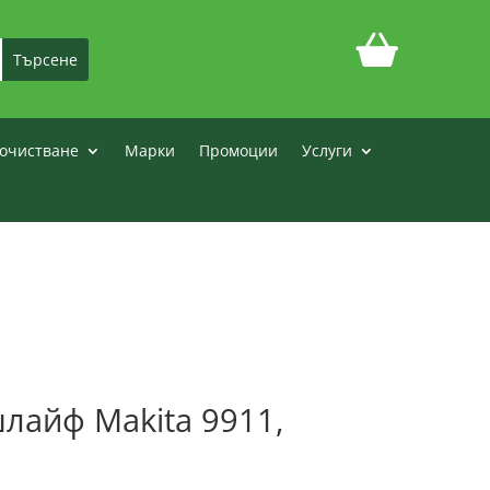
очистване
Марки
Промоции
Услуги
лайф Makita 9911,