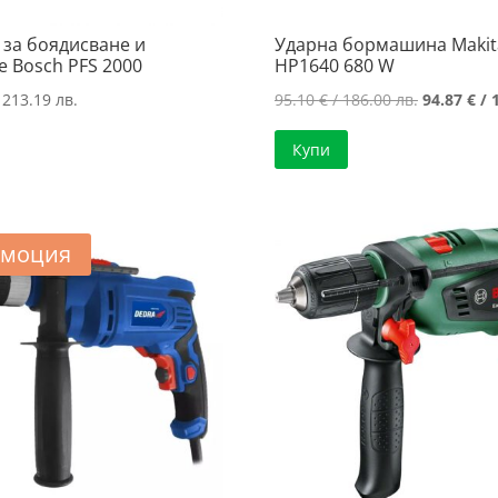
 за боядисване и
Ударна бормашина Makit
е Bosch PFS 2000
HP1640 680 W
Original
 213.19 лв.
95.10
€
/ 186.00 лв.
94.87
€
/ 
price
Купи
was:
95.10 €
/
186.00 лв.
моция