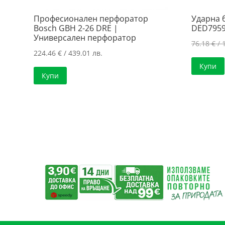
Професионален перфоратор
Ударна
Bosch GBH 2-26 DRE |
DED795
Универсален перфоратор
76.18
€
/ 
224.46
€
/ 439.01 лв.
Купи
Купи