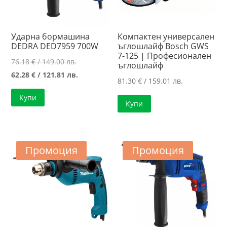
Ударна бормашина
Компактен универсален
DEDRA DED7959 700W
ъглошлайф Bosch GWS
7-125 | Професионален
Original
76.18
€
/ 149.00 лв.
ъглошлайф
price
Текущата
62.28
€
/ 121.81 лв.
81.30
€
/ 159.01 лв.
was:
цена
Купи
76.18 €
е:
Купи
/
62.28 €
149.00 лв..
/
121.81 лв..
Промоция
Промоция