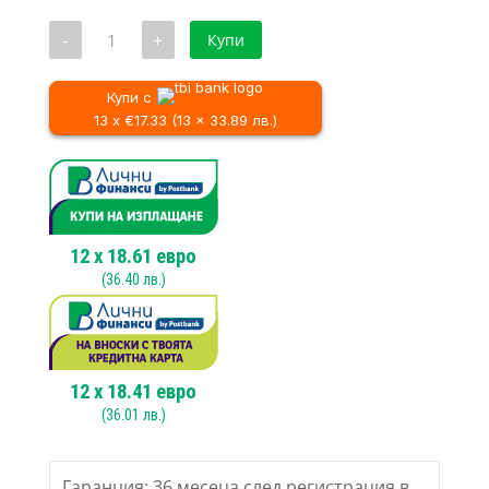
количество
-
+
Купи
за
Електрически
лентов
шлайф
Купи с
Makita
13 x €17.33 (13 x 33.89 лв.)
M9400,
610x100mm,
940W
12
x
18.61
евро
(
36.40
лв.)
12
x
18.41
евро
(
36.01
лв.)
Гаранция: 36 месеца след регистрация в