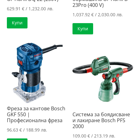
23Pro (400 V)
629.91
€
/ 1,232.00 лв.
1,037.92
€
/ 2,030.00 лв.
Купи
Купи
Фреза за кантове Bosch
GKF 550 |
Система за боядисване
Професионална фреза
и лакиране Bosch PFS
2000
96.63
€
/ 188.99 лв.
109.00
€
/ 213.19 лв.