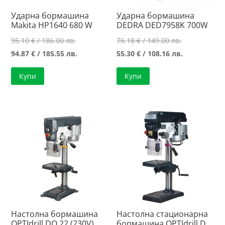
Ударна бормашина
Ударна бормашина
Makita HP1640 680 W
DEDRA DED7958K 700W
Original
Original
95.10
€
/ 186.00 лв.
76.18
€
/ 149.00 лв.
price
Текущата
price
Текущата
94.87
€
/ 185.55 лв.
55.30
€
/ 108.16 лв.
was:
цена
was:
цена
Купи
Купи
95.10 €
е:
76.18 €
е:
/
94.87 €
/
55.30 €
186.00 лв..
/
149.00 лв..
/
185.55 лв..
108.16 лв..
Настолна бормашина
Настолна стационарна
OPTIdrill DQ 22 (230V)
бормашина OPTIdrill D