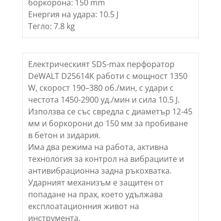
боркорона: 150 mm
Енергия на удара: 10.5 J
Тегло: 7.8 kg
Eлектрическият SDS-max перфоратор
DeWALT D25614K работи с мощност 1350
W, скорост 190–380 об./мин, с удари с
честота 1450-2900 уд./мин и сила 10.5 J.
Използва се със свредла с диаметър 12-45
мм и боркорони до 150 мм за пробиване
в бетон и зидария.
Има два режима на работа, активна
технология за контрол на вибрациите и
антивибрационна задна ръкохватка.
Ударният механизъм е защитен от
попадане на прах, което удължава
експлоатационния живот на
инструмента.