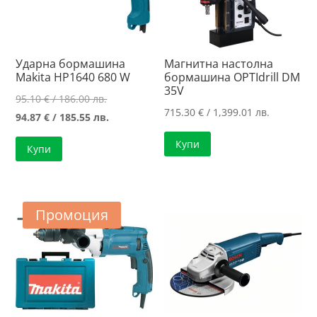
Ударна бормашина
Магнитна настолна
Makita HP1640 680 W
бормашина OPTIdrill DM
35V
Original
95.10
€
/ 186.00 лв.
715.30
€
/ 1,399.01 лв.
price
Текущата
94.87
€
/ 185.55 лв.
was:
цена
Купи
Купи
95.10 €
е:
/
94.87 €
186.00 лв..
/
185.55 лв..
Промоция