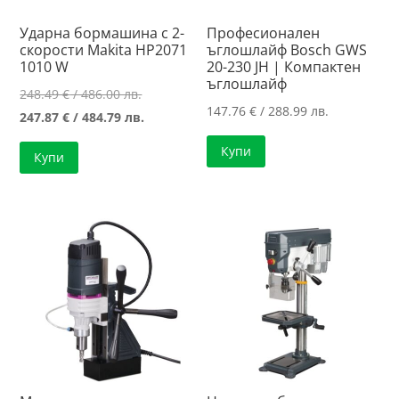
Ударна бормашина с 2-
Професионален
скорости Makita HP2071
ъглошлайф Bosch GWS
1010 W
20-230 JH | Компактен
ъглошлайф
Original
248.49
€
/ 486.00 лв.
147.76
€
/ 288.99 лв.
price
Текущата
247.87
€
/ 484.79 лв.
was:
цена
Купи
Купи
248.49 €
е:
/
247.87 €
486.00 лв..
/
484.79 лв..