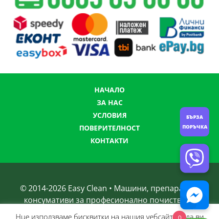
НАЧАЛО
ЗА НАС
УСЛОВИЯ
БЪРЗА
ПОВЕРИТЕЛНОСТ
ПОРЪЧКА
КОНТАКТИ
© 2014-
2026
Easy Clean • Машини, препарати и
консумативи за професионално почистване
Нue използвамe бисквитки на нашия уебсайт, за да ви
0