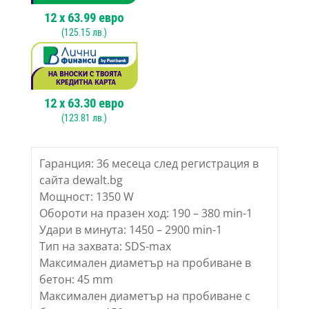
12
x
63.99
евро
(
125.15
лв.)
12
x
63.30
евро
(
123.81
лв.)
Гаранция: 36 месеца след регистрация в
сайта dewalt.bg
Мощност: 1350 W
Обороти на празен ход: 190 – 380 min-1
Удари в минута: 1450 – 2900 min-1
Тип на захвата: SDS-max
Максимален диаметър на пробиване в
бетон: 45 mm
Максимален диаметър на пробиване с