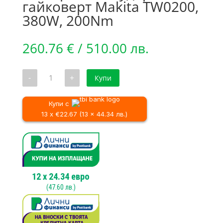
гайковерт Makita TW0200,
380W, 200Nm
260.76
€
/ 510.00 лв.
количество
-
+
Купи
за
Електрически
ударен
гайковерт
Купи с
Makita
13 x €22.67 (13 x 44.34 лв.)
TW0200,
380W,
200Nm
12
x
24.34
евро
(
47.60
лв.)