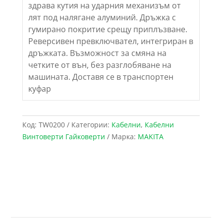
здрава кутия на ударния механизъм от
лят под налягане алуминий. Дръжка с
гумирано покритие срещу приплъзване.
Реверсивен превключвател, интегриран в
дръжката. Възможност за смяна на
четките от вън, без разглобяване на
машината. Доставя се в транспортен
куфар
Код:
TW0200
Категории:
Кабелни
,
Кабелни
Винтоверти Гайковерти
Марка:
MAKITA