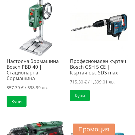
Настолна бормашина
Професионален къртач
Bosch PBD 40 |
Bosch GSH 5 CE |
Стационарна
Къртач със SDS max
бормашина
715.30
€
/ 1,399.01 лв.
357.39
€
/ 698.99 лв.
Купи
Купи
Промоция