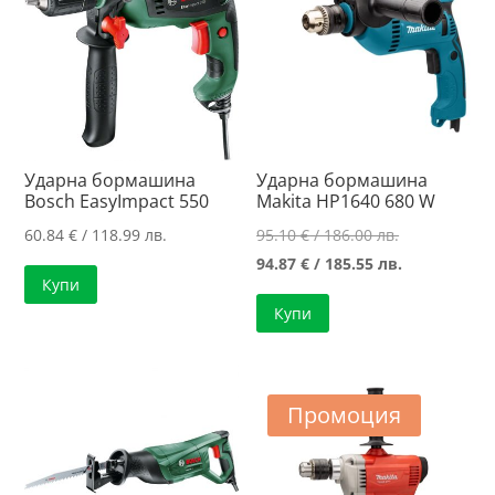
Ударна бормашина
Ударна бормашина
Bosch EasyImpact 550
Makita HP1640 680 W
Original
60.84
€
/ 118.99 лв.
95.10
€
/ 186.00 лв.
price
Текущата
94.87
€
/ 185.55 лв.
Купи
was:
цена
Купи
95.10 €
е:
/
94.87 €
186.00 лв..
/
185.55 лв..
Промоция