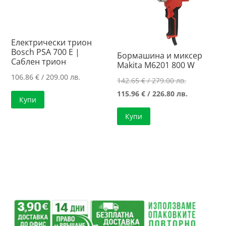
Електрически трион
Bosch PSA 700 E |
Бормашина и миксер
Саблен трион
Makita M6201 800 W
106.86
€
/ 209.00 лв.
Original
142.65
€
/ 279.00 лв.
price
Текущата
115.96
€
/ 226.80 лв.
Купи
was:
цена
Купи
142.65 €
е:
/
115.96 €
279.00 лв..
/
226.80 лв..