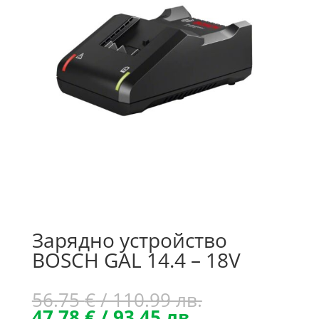
Зарядно устройство
BOSCH GAL 14.4 – 18V
Original
56.75
€
/ 110.99 лв.
Текущата
price
47.78
€
/ 93.45 лв.