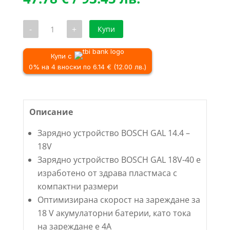
цена
was:
е:
56.75 €
количество
-
+
Купи
47.78 €
/
за
Зарядно
/
110.99 лв..
устройство
93.45 лв..
BOSCH
Купи с
GAL
0% на 4 вноски по 6.14 € (12.00 лв.)
14.4
–
18V
Описание
Зарядно устройство BOSCH GAL 14.4 –
18V
Зарядно устройство BOSCH GAL 18V-40 е
изработено от здрава пластмаса с
компактни размери
Оптимизирана скорост на зареждане за
18 V акумулаторни батерии, като тока
на зареждане е 4А