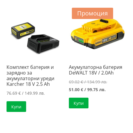
Промоция
Комплект батерия и
Акумулаторна батерия
зарядно за
DeWALT 18V / 2.0Ah
акумулаторни уреди
Original
69.02
€
/ 134.99 лв.
Karcher 18 V 2.5 Ah
Текущата
price
51.00
€
/ 99.75 лв.
76.69
€
/ 149.99 лв.
цена
was:
Купи
е:
69.02 €
Купи
51.00 €
/
/
134.99 лв..
99.75 лв..