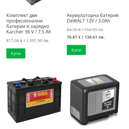
Комплект две
Акумулаторна батерия
професионални
DeWALT 12V / 3.0Ah
батерии и зарядно
Original
84.36
€
/ 164.99 лв.
Karcher 36 V / 7.5 Ah
price
Текущата
70.87
€
/ 138.61 лв.
817.04
€
/ 1,597.99 лв.
was:
цена
Купи
84.36 €
е:
Купи
/
70.87 €
164.99 лв..
/
138.61 лв..