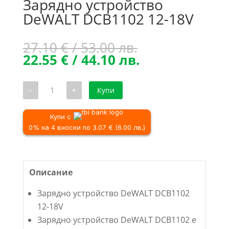
Зарядно устройство
DeWALT DCB1102 12-18V
Original
27.10
€
/ 53.00 лв.
price
Текущата
22.55
€
/ 44.10 лв.
was:
цена
27.10 €
е:
количество
-
+
Купи
/
22.55 €
за
Зарядно
53.00 лв..
/
устройство
44.10 лв..
DeWALT
Купи с
DCB1102
0% на 4 вноски по 3.07 € (6.00 лв.)
12-
18V
Описание
Зарядно устройство DeWALT DCB1102
12-18V
Зарядно устройство DeWALT DCB1102 е