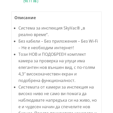
(
90.11
лв.)
Описание
Система за инспекция SkyVac® „в
реално време“.
Без кабели – Без приложения – Без Wi-Fi
– Не е необходим интернет!
Този НОВ и ПОДОБРЕЕН комплект
камера за проверка на улуци има
елегантен нов външен вид, с по-голям
4,3″ висококачествен екран и
подобрена функционалност.
Системата от камери за инспекция на
високо ниво не само ви помага да
наблюдавате напредъка си на живо, но
е и чудесен начин да спечелите нов