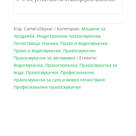
Код:
CameraSkyvac
Категории:
Maшини за
продажба
,
Индустриални прахосмукачки
,
Почистваща техника
,
Прахо и водосмукачки
,
Прахо и водосмукачки
,
Прахосмукачки
,
Прахосмукачки за автомивки
Етикети:
Водосмукачка
,
Прахосмукачка
,
Прахосмукачка за
вода
,
Прахосмукачки
,
Професионална
прахосмукачка за сухо и мокро почистване
,
Професионални прахосмукачки