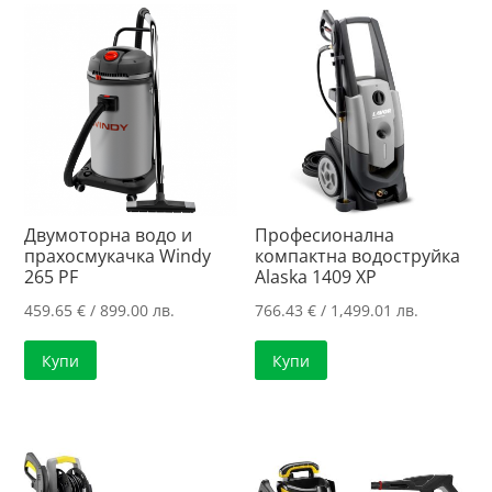
Двумоторна водо и
Професионална
прахосмукачка Windy
компактна водоструйка
265 PF
Alaska 1409 XP
459.65
€
/ 899.00 лв.
766.43
€
/ 1,499.01 лв.
Купи
Купи