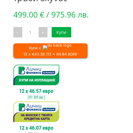
499.00
€
/ 975.96 лв.
количество
-
+
Купи
за
Камера
за
прахосмукачка
Купи с
за
13 x €43.38 (13 x 84.84 BGN)
почистване
на
улуци
и
тръби
SkyVac
12
x
46.57
евро
(
91.09
лв.)
12
x
46.07
евро