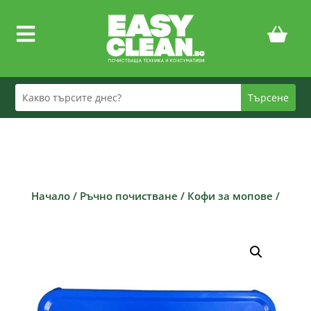

Начало
/
Ръчно почистване
/
Кофи за мопове
/