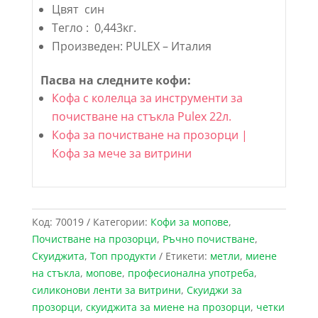
Цвят син
Тегло : 0,443кг.
Произведен: PULEX – Италия
Пасва на следните кофи:
Кофа с колелца за инструменти за
почистване на стъкла Pulex 22л.
Кофа за почистване на прозорци |
Кофа за мече за витрини
Код:
70019
Категории:
Кофи за мопове
,
Почистване на прозорци
,
Ръчно почистване
,
Скуиджита
,
Топ продукти
Етикети:
метли
,
миене
на стъкла
,
мопове
,
професионална употреба
,
силиконови ленти за витрини
,
Скуиджи за
прозорци
,
скуиджита за миене на прозорци
,
четки