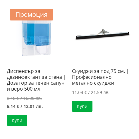
23.00 лв..
/
21.01 лв..
Промоция
Диспенсър за
Скуиджи за под 75 см. |
дезинфектант за стена |
Професионално
Дозатор за течен сапун
метално скуиджи
и веро 500 мл.
11.04
€
/ 21.59 лв.
Original
8.18
€
/ 16.00 лв.
price
Текущата
6.14
€
/ 12.01 лв.
Купи
was:
цена
Купи
8.18 €
е:
/
6.14 €
16.00 лв..
/