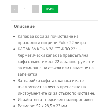
количество
-
+
Купи
за
Капак
за
кофа
за
Описание
почистване
на
Капак за кофа за почистване на
прозорци
и
прозорци и витрини Pulex 22 литра
витрини
КАПАК ЗА КОФА ЗА СТЪКЛО 22л. –
Pulex
22
Херметически капак за правоъгълна
литра
кофа с вместимост 22 л. за инструменти
за измиване на стъкла или нанасяне на
запечатка
Затваряйки кофата с капака имате
възможност за лесно пренасяне на
инструментите си за стъклопочистване.
Изработен от подсилен полипропилен
Размери: 52 x 28,5 x 23 мм.