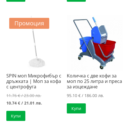
Промоция
SPIN моп Микрофибър с
Kоличка с две кофи за
дръжката | Моп за кофа
моп по 25 литра и преса
с центрофуга
за изцеждане
Original
11.76
€
/ 23.00 лв.
95.10
€
/ 186.00 лв.
price
Текущата
10.74
€
/ 21.01 лв.
Купи
was:
цена
Купи
11.76 €
е:
/
10.74 €