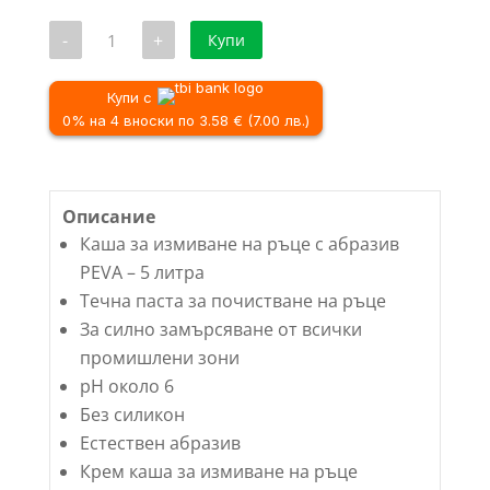
количество
-
+
Купи
за
Каша
за
измиване
Купи с
на
0% на 4 вноски по 3.58 € (7.00 лв.)
ръце
с
абразив
PEVA
-
Описание
5
литра
Каша за измиване на ръце с абразив
PEVA – 5 литра
Течна паста за почистване на ръце
За силно замърсяване от всички
промишлени зони
рН около 6
Без силикон
Естествен абразив
Крем каша за измиване на ръце