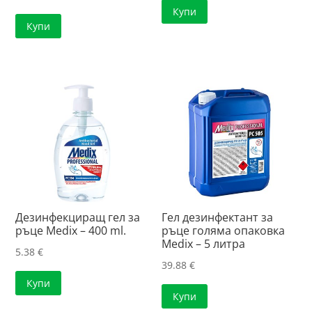
Купи
Купи
Дезинфекциращ гел за
Гел дезинфектант за
ръце Medix – 400 ml.
ръце голяма опаковка
Medix – 5 литра
5.38
€
39.88
€
Купи
Купи