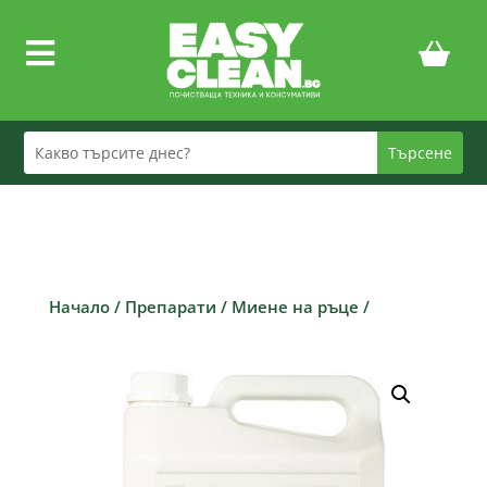

Начало
/
Препарати
/
Миене на ръце
/