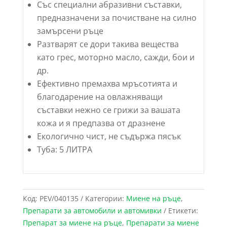
Със специални абразивни съставки,
предназначени за почистване на силно
замърсени ръце
Разтварят се дори такива вещества
като грес, моторно масло, сажди, бои и
др.
Ефективно премахва мръсотията и
благодарение на овлажняващи
съставки нежно се грижи за вашата
кожа и я предпазва от дразнене
Екологично чист, не съдържа пясък
Туба: 5 ЛИТРА
Код:
PEV/040135
Категории:
Миене на ръце
,
Препарати за автомобили и автомивки
Етикети:
Препарат за миене на ръце
,
Препарати за миене