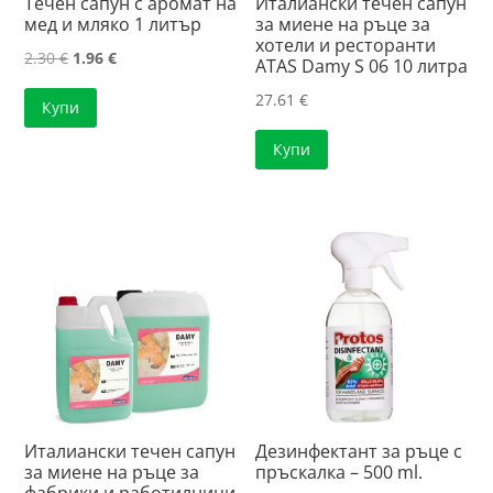
Течен сапун с аромат на
Италиански течен сапун
мед и мляко 1 литър
за миене на ръце за
хотели и ресторанти
Original
Текущата
2.30
€
1.96
€
ATAS Damy S 06 10 литра
price
цена
27.61
€
Купи
was:
е:
2.30 €.
1.96 €.
Купи
Италиански течен сапун
Дезинфектант за ръце с
за миене на ръце за
пръскалка – 500 ml.