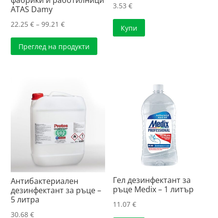
фабрики и работилници
3.53
€
ATAS Damy
Price
22.25
€
–
99.21
€
Купи
range:
Преглед на продукти
22.25 €
through
99.21 €
Гел дезинфектант за
Антибактериален
ръце Medix – 1 литър
дезинфектант за ръце –
5 литра
11.07
€
30.68
€