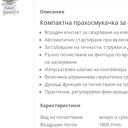
Описание
Компактна прахосмукачка за 
Вграден контакт за свързване на е
Автоматично стартиране при включ
За събиране на течности, стружки и
Ръчно почистване на филтъра по вр
на засмукване
Изпускателен клапан на контейнера 
Включена алуминиева смукателна тр
Духаща функция за почистване на т
Практични, регулируеми фиксиращи 
Характеристики
Вид на почистване
мокро и сухо
Въздушен поток
1800 l/min