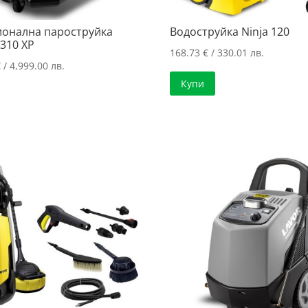
онална пароструйка
Водоструйка Ninja 120
310 XP
168.73
€
/ 330.01 лв.
€
/ 4,999.00 лв.
Купи