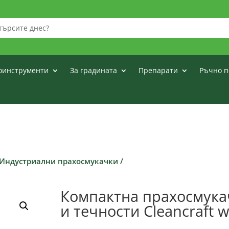
оинструменти
За градината
Препарати
Ръчно п
Индустриални прахосмукачки
/
Компактна прахосмукач
и течности Cleancraft 