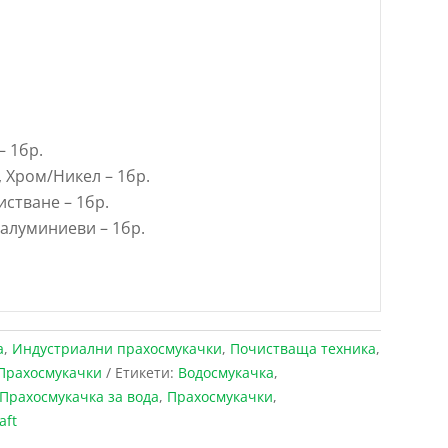
– 1бр.
, Хром/Никел – 1бр.
истване – 1бр.
 алуминиеви – 1бр.
а
,
Индустриални прахосмукачки
,
Почистваща техника
,
Прахосмукачки
Етикети:
Водосмукачка
,
Прахосмукачка за вода
,
Прахосмукачки
,
aft