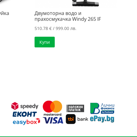
уйка
Двумоторна водо и
прахосмукачка Windy 265 IF
510.78
€
/ 999.00 лв.
Купи