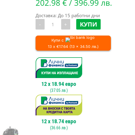
202.98
€
/ 396.99 лв.
Доставка: До 15 работни дни
количество
КУПИ
-
+
за
Компактна
прахосмукачка
за
Купи с
строителен
13 x €17.64 (13 x 34.50 лв.)
боклук
и
течности
Cleancraft
wetCAT
120
RH
12
x
18.94
евро
(
37.05
лв.)
12
x
18.74
евро
(
36.66
лв.)