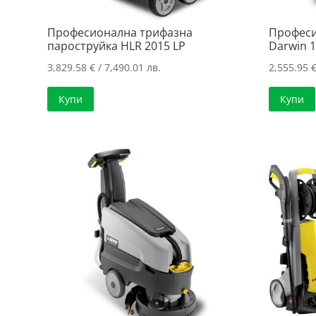
Професионална трифазна
Професи
пароструйка HLR 2015 LP
Darwin 1
3,829.58
€
/ 7,490.01 лв.
2,555.95
Купи
Купи