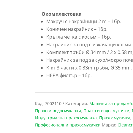
Окомплектовка
Макруч с накрайници 2 m – 1бр.
Коничен накрайник – 1бр.
Кръгла четка с косъм – 1бр.
Накрайник за под с изкачащи косми 
Комплект тръби Ø 34 mm / 2 x 0.58 m
Накрайник за под за сухо/мокро поч
К-кт 3 части х 0.33m тръби, Ø 35 mm,
HEPA филтър – 1бр.
Код:
7002110
Категории:
Maшини за продажб
Прахо и водосмукачки
,
Прахо и водосмукачки
,
Индустриална прахосмукачка
,
Прахосмукачка
,
Професионални прахосмукачки
Марка:
Cleancr