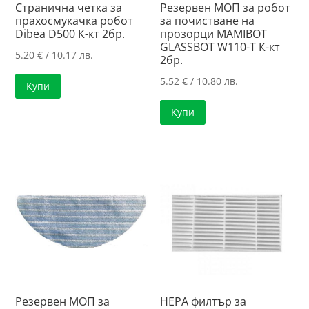
Странична четка за
Резервен МОП за робот
прахосмукачка робот
за почистване на
Dibea D500 К-кт 2бр.
прозорци MAMIBOT
GLASSBOT W110-T К-кт
5.20
€
/ 10.17 лв.
2бр.
5.52
€
/ 10.80 лв.
Купи
Купи
Резервен МОП за
HEPA филтър за