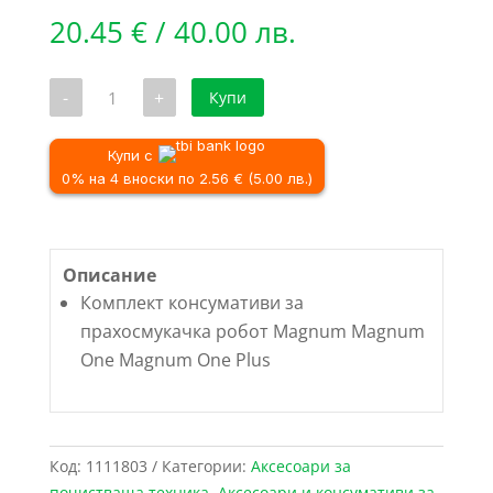
20.45
€
/ 40.00 лв.
количество
-
+
Купи
за
Комплект
консумативи
за
Купи с
прахосмукачка
0% на 4 вноски по 2.56 € (5.00 лв.)
робот
Magnum
Magnum
One
Magnum
Описание
One
Plus
Комплект консумативи за
прахосмукачка робот Magnum Magnum
One Magnum One Plus
Код:
1111803
Категории:
Аксесоари за
почистваща техника
,
Аксесоари и консумативи за