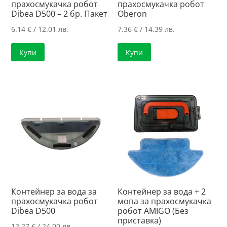
прахосмукачка робот
прахосмукачка робот
Dibea D500 – 2 бр. Пакет
Oberon
6.14
€
/ 12.01 лв.
7.36
€
/ 14.39 лв.
Купи
Купи
Контейнер за вода за
Контейнер за вода + 2
прахосмукачка робот
мопа за прахосмукачка
Dibea D500
робот AMIGO (Без
приставка)
12.27
€
/ 24.00 лв.