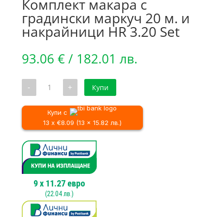
Комплект макара с
градински маркуч 20 м. и
накрайници HR 3.20 Set
93.06
€
/ 182.01 лв.
количество
-
+
Купи
за
Комплект
макара
с
Купи с
градински
13 x €8.09 (13 x 15.82 лв.)
маркуч
20
м.
и
накрайници
HR
3.20
Set
9
x
11.27
евро
(
22.04
лв.)