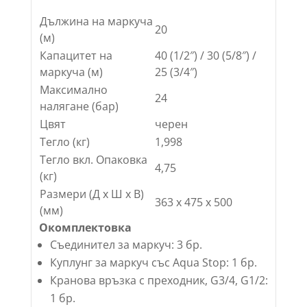
Дължина на маркуча
20
(м)
Капацитет на
40 (1/2″) / 30 (5/8″) /
маркуча (м)
25 (3/4″)
Максимално
24
налягане (бар)
Цвят
черен
Тегло (кг)
1,998
Тегло вкл. Опаковка
4,75
(кг)
Размери (Д х Ш х В)
363 x 475 x 500
(мм)
Окомплектовка
Съединител за маркуч: 3 бр.
Куплунг за маркуч със Aqua Stop: 1 бр.
Кранова връзка с преходник, G3/4, G1/2:
1 бр.