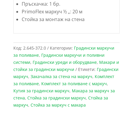
Пръскачка: 1 бр.
PrimoFlex
маркуч ½ „: 20 м
Стойка за монтаж на стена
Код:
2.645-372.0
Категории:
Градински маркучи
за поливане
,
Градински маркучи и поливни
системи
,
Градински уреди и оборудване
,
Макари и
стойки за градински маркучи
Етикети:
Градински
маркуч
,
Закачалка за стена на маркуч
,
Комплект
за поливане
,
Комплект за поливане с маркуч
,
Кутия за градински маркуч
,
Макара за маркуч за
стена
,
Стойка за градински маркуч
,
Стойка за
маркуч
,
Стойка за маркуч с макара