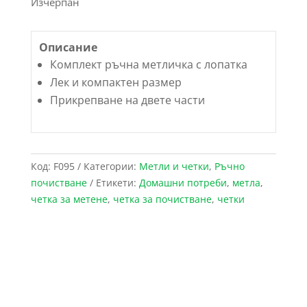
Изчерпан
Описание
Комплект ръчна метличка с лопатка
Лек и компактен размер
Прикрепване на двете части
Код:
F095
Категории:
Метли и четки
,
Ръчно
почистване
Етикети:
Домашни потреби
,
метла
,
четка за метене
,
четка за почистване
,
четки