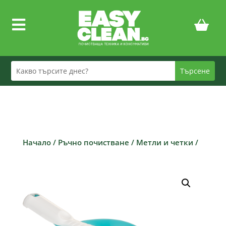

Начало
/
Ръчно почистване
/
Метли и четки
/