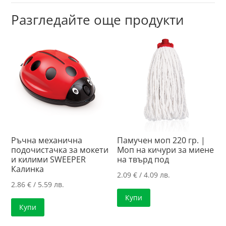
Разгледайте още продукти
Ръчна механична
Памучен моп 220 гр. |
подочистачка за мокети
Моп на кичури за миене
и килими SWEEPER
на твърд под
Калинка
2.09
€
/ 4.09 лв.
2.86
€
/ 5.59 лв.
Купи
Купи