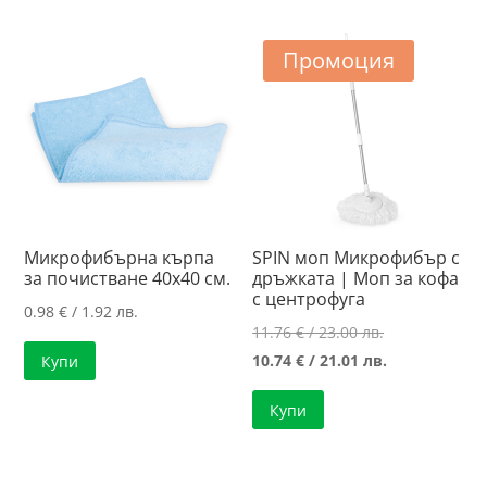
Промоция
Микрофибърна кърпа
SPIN моп Микрофибър с
за почистване 40х40 см.
дръжката | Моп за кофа
с центрофуга
0.98
€
/ 1.92 лв.
Original
11.76
€
/ 23.00 лв.
price
Текущата
10.74
€
/ 21.01 лв.
Купи
was:
цена
Купи
11.76 €
е:
/
10.74 €
23.00 лв..
/