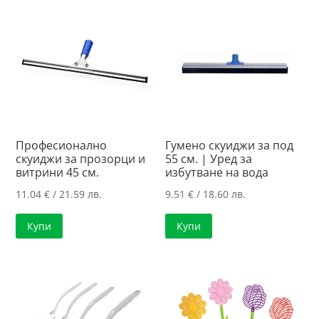
21.01 лв..
Професионално
Гумено скуиджи за под
скуиджи за прозорци и
55 см. | Уред за
витрини 45 см.
избутване на вода
11.04
€
/ 21.59 лв.
9.51
€
/ 18.60 лв.
Купи
Купи