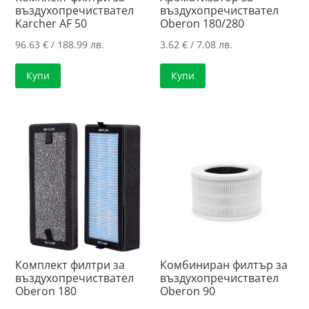
въздухопречиствател
въздухопречиствател
Karcher AF 50
Oberon 180/280
96.63
€
/ 188.99 лв.
3.62
€
/ 7.08 лв.
Купи
Купи
Комплект филтри за
Комбиниран филтър за
въздухопречиствател
въздухопречиствател
Oberon 180
Oberon 90