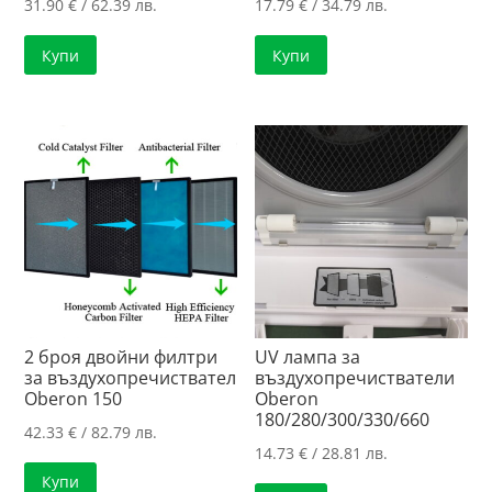
31.90
€
/ 62.39 лв.
17.79
€
/ 34.79 лв.
Купи
Купи
2 броя двойни филтри
UV лампа за
за въздухопречиствател
въздухопречистватели
Oberon 150
Oberon
180/280/300/330/660
42.33
€
/ 82.79 лв.
14.73
€
/ 28.81 лв.
Купи