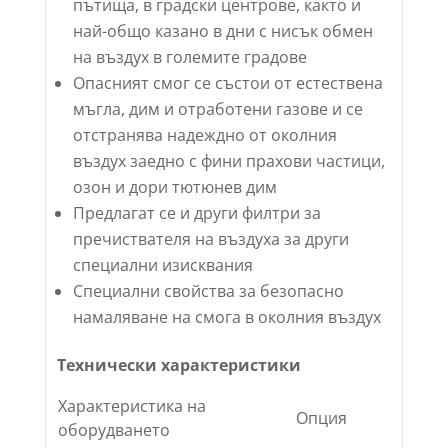
пътища, в градски центрове, както и
най-общо казано в дни с нисък обмен
на въздух в големите градове
Опасният смог се състои от естествена
мъгла, дим и отработени газове и се
отстранява надеждно от околния
въздух заедно с фини прахови частици,
озон и дори тютюнев дим
Предлагат се и други филтри за
пречиствателя на въздуха за други
специални изисквания
Специални свойства за безопасно
намаляване на смога в околния въздух
Технически характеристики
Характеристика на
Опция
оборудването