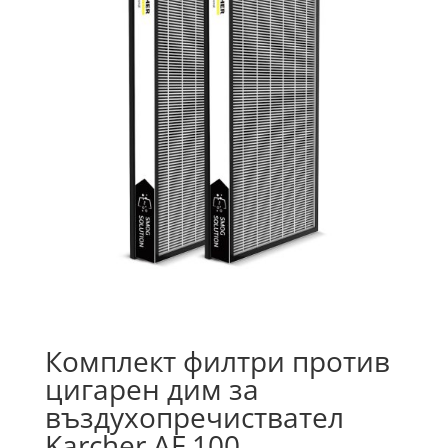
Комплект филтри против
цигарен дим за
въздухопречиствател
Karcher AF 100