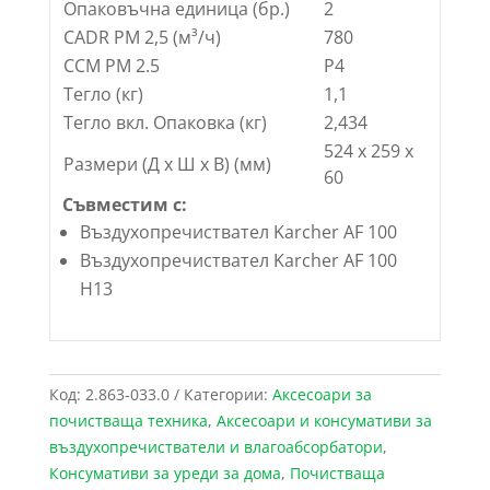
Опаковъчна единица (бр.)
2
CADR PM 2,5 (м³/ч)
780
CCM PM 2.5
P4
Тегло (кг)
1,1
Тегло вкл. Опаковка (кг)
2,434
524 x 259 x
Размери (Д х Ш х В) (мм)
60
Съвместим с:
Въздухопречиствател Karcher AF 100
Въздухопречиствател Karcher AF 100
H13
Код:
2.863-033.0
Категории:
Аксесоари за
почистваща техника
,
Аксесоари и консумативи за
въздухопречистватели и влагоабсорбатори
,
Консумативи за уреди за дома
,
Почистваща