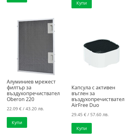
Купи
Алуминиев мрежест
филтър за
Капсула с активен
въздухопречиствател
въглен за
Oberon 220
въздухопречиствател
AirFree Duo
22.09
€
/ 43.20 лв.
29.45
€
/ 57.60 лв.
Купи
Купи