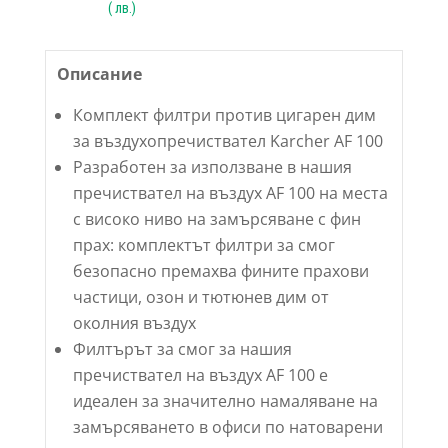
(
лв.)
Описание
Комплект филтри против цигарен дим
за въздухопречиствател Karcher AF 100
Разработен за използване в нашия
пречиствател на въздух AF 100 на места
с високо ниво на замърсяване с фин
прах: комплектът филтри за смог
безопасно премахва фините прахови
частици, озон и тютюнев дим от
околния въздух
Филтърът за смог за нашия
пречиствател на въздух AF 100 е
идеален за значително намаляване на
замърсяването в офиси по натоварени