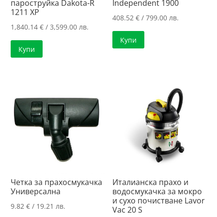
пароструйка Dakota-R
Independent 1900
1211 XP
408.52
€
/ 799.00 лв.
1,840.14
€
/ 3,599.00 лв.
Купи
Купи
Италианска прахо и
Четка за прахосмукачка
водосмукачка за мокро
Универсална
и сухо почистване Lavor
9.82
€
/ 19.21 лв.
Vac 20 S