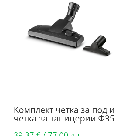
Комплект четка за под и
четка за тапицерии Ф35
39.37
€
/ 77.00 лв.