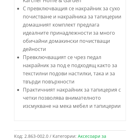
Kärcher Home & Garden
С превключващия се накрайник за сухо
почистване и накрайника за тапицерии
домашният комплект предлага
идеалните принадлежности за много
обичайни домакински почистващи
дейности
Превключващият се чрез педал
накрайник за под е подходящ както за
текстилни подови настилки, така и за
твърди повърхности
Практичният накрайник за тапицерия с
четки позволява внимателното
изсмукване на мека мебел и тапицерии
Код:
2.863-002.0
Категории:
Аксесоари за