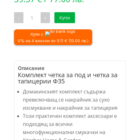
количество
-
+
Купи
за
Комплект
четка
за
Купи с
под
0% на 4 вноски по 5.11 € (10.00 лв.)
и
четка
за
тапицерии
Ф35
Описание
Комплект четка за под и четка за
тапицерии Ф35
Домакинският комплект съдържа
превключващ се накрайник за сухо
изсмукване и накрайник за тапицерия
Този практичен комплект аксесоари е
подходящ за всички
многофункционални смукачки на