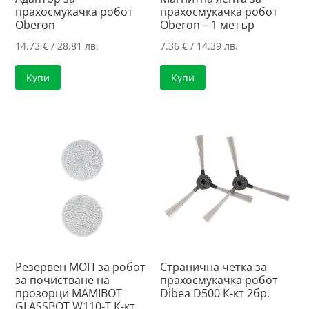
прахосмукачка робот
прахосмукачка робот
Oberon
Oberon – 1 метър
14.73
€
/ 28.81 лв.
7.36
€
/ 14.39 лв.
Купи
Купи
Резервен МОП за робот
Странична четка за
за почистване на
прахосмукачка робот
прозорци MAMIBOT
Dibea D500 К-кт 2бр.
GLASSBOT W110-T К-кт