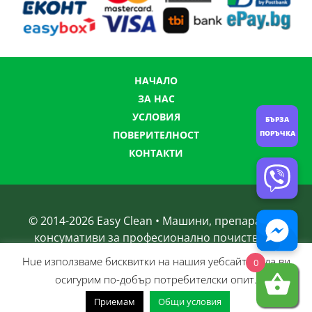
НАЧАЛО
ЗА НАС
УСЛОВИЯ
БЪРЗА
ПОРЪЧКА
ПОВЕРИТЕЛНОСТ
КОНТАКТИ
© 2014-
2026
Easy Clean • Машини, препарати и
консумативи за професионално почистване
Нue използвамe бисквитки на нашия уебсайт, за да ви
0
осигурим по-добър потребителски опит.
Приемам
Общи условия