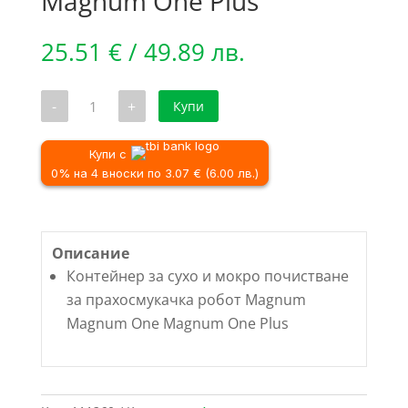
Magnum One Plus
25.51
€
/ 49.89 лв.
количество
-
+
Купи
за
Контейнер
за
сухо
Купи с
и
0% на 4 вноски по 3.07 € (6.00 лв.)
мокро
почистване
за
прахосмукачка
робот
Описание
Magnum
Magnum
Контейнер за сухо и мокро почистване
One
за прахосмукачка робот Magnum
Magnum
One
Magnum One Magnum One Plus
Plus