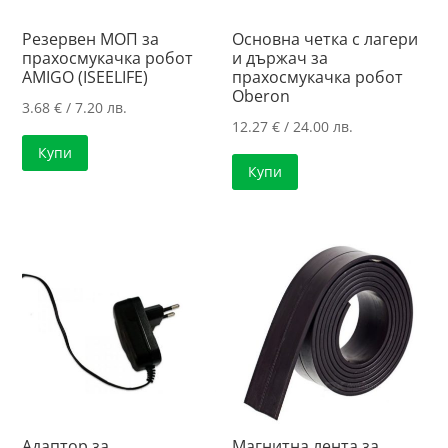
Резервен МОП за
Основна четка с лагери
прахосмукачка робот
и държач за
AMIGO (ISEELIFE)
прахосмукачка робот
Oberon
3.68
€
/ 7.20 лв.
12.27
€
/ 24.00 лв.
Купи
Купи
Адаптор за
Магнитна лента за