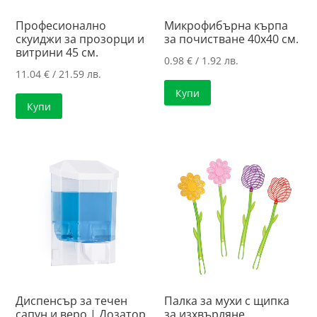
Професионално
Микрофибърна кърпа
скуиджи за прозорци и
за почистване 40х40 см.
витрини 45 см.
0.98
€
/ 1.92 лв.
11.04
€
/ 21.59 лв.
Купи
Купи
Диспенсър за течен
Палка за мухи с щипка
сапун и веро | Дозатор
за изхвърляне