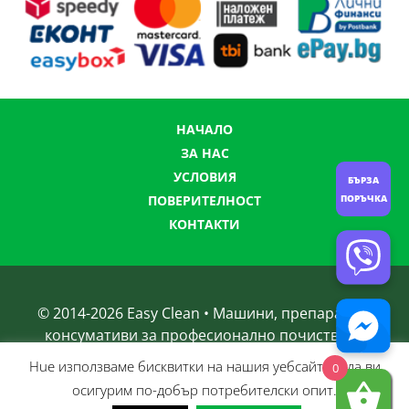
НАЧАЛО
ЗА НАС
УСЛОВИЯ
БЪРЗА
ПОРЪЧКА
ПОВЕРИТЕЛНОСТ
КОНТАКТИ
© 2014-
2026
Easy Clean • Машини, препарати и
консумативи за професионално почистване
Нue използвамe бисквитки на нашия уебсайт, за да ви
0
осигурим по-добър потребителски опит.