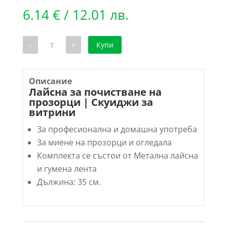
6.14
€
/ 12.01 лв.
количество
-
+
Купи
за
Лайсна
за
почистване
на
Описание
прозорци
Лайсна за почистване на
Pulex
прозорци | Скуиджи за
|
витрини
Скуиджи
за
витрини
За професионална и домашна употреба
35
За миене на прозорци и огледала
см.
Комплекта се състои от Метална лайсна
и гумена лента
Дължина: 35 см.