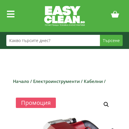

Начало
/
Електроинструменти
/
Кабелни
/
Промоция