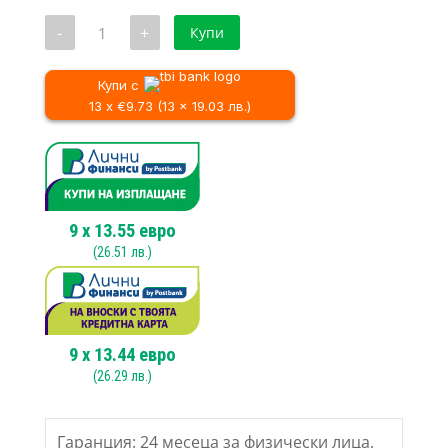
122.20 €
е:
количество
-
+
Купи
/
111.92 €
за
Лентов
239.00 лв..
/
Шлайф
218.90 лв..
Raider
Купи с
RDI-
13 x €9.73 (13 x 19.03 лв.)
BS08,
1200
W
9
x
13.55
евро
(
26.51
лв.)
9
x
13.44
евро
(
26.29
лв.)
Гаранция: 24 месеца за физически лица,