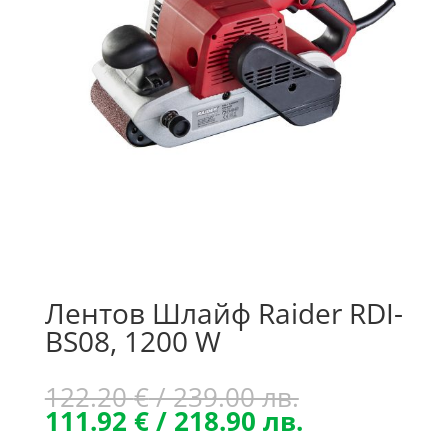
Лентов Шлайф Raider RDI-
BS08, 1200 W
Original
122.20
€
/ 239.00 лв.
price
Текущата
111.92
€
/ 218.90 лв.
was:
цена