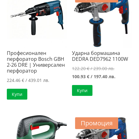
Професионален
Ударна бормашина
перфоратор Bosch GBH
DEDRA DED7962 1100W
2-26 DRE | Универсален
Original
122.20
€
/ 239.00 лв.
перфоратор
price
Текущата
100.93
€
/ 197.40 лв.
224.46
€
/ 439.01 лв.
was:
цена
Купи
122.20 €
е:
Купи
/
100.93 €
239.00 лв..
/
197.40 лв..
Промоция