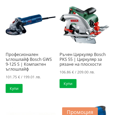
Професионален
Ръчен Циркуляр Bosch
ъглошлайф Bosch GWS
PKS 55 | Циркуляр за
9-125 S | Компактен
рязанe нa плоскости
ъглошлайф
106.86
€
/ 209.00 лв.
101.75
€
/ 199.01 лв.
Купи
Купи
Промоция