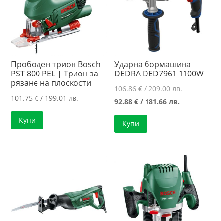
Прободен трион Bosch
Ударна бормашина
PST 800 PEL | Трион за
DEDRA DED7961 1100W
рязане на плоскости
Original
106.86
€
/ 209.00 лв.
101.75
€
/ 199.01 лв.
Текущата
price
92.88
€
/ 181.66 лв.
цена
was:
Купи
Купи
е:
106.86 €
92.88 €
/
/
209.00 лв..
181.66 лв..