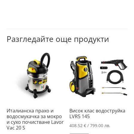
Разгледайте още продукти
Италианска прахо и
Висок клас водоструйка
водосмукачка за мокро
LVR5 145
и сухо почистване Lavor
408.52
€
/ 799.00 лв.
Vac 20 S