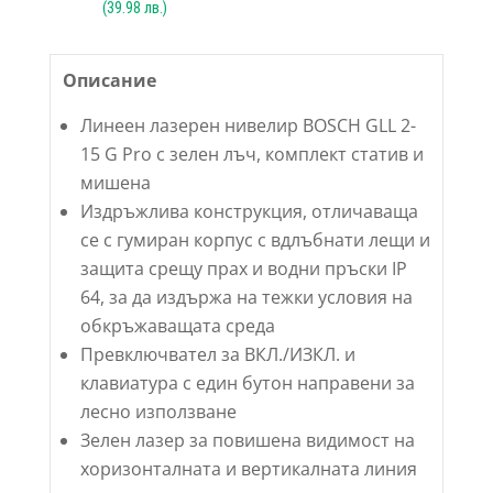
(
39.98
лв.)
Описание
Линеен лазерен нивелир BOSCH GLL 2-
15 G Pro с зелен лъч, комплект статив и
мишена
Издръжлива конструкция, отличаваща
се с гумиран корпус с вдлъбнати лещи и
защита срещу прах и водни пръски IP
64, за да издържа на тежки условия на
обкръжаващата среда
Превключвател за ВКЛ./ИЗКЛ. и
клавиатура с един бутон направени за
лесно използване
Зелен лазер за повишена видимост на
хоризонталната и вертикалната линия