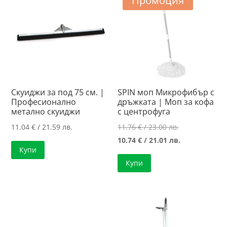
Промоция
Скуиджи за под 75 см. |
SPIN моп Микрофибър с
Професионално
дръжката | Моп за кофа
метално скуиджи
с центрофуга
Original
11.04
€
/ 21.59 лв.
11.76
€
/ 23.00 лв.
price
Текущата
10.74
€
/ 21.01 лв.
Купи
was:
цена
Купи
11.76 €
е:
/
10.74 €
23.00 лв..
/
21.01 лв..