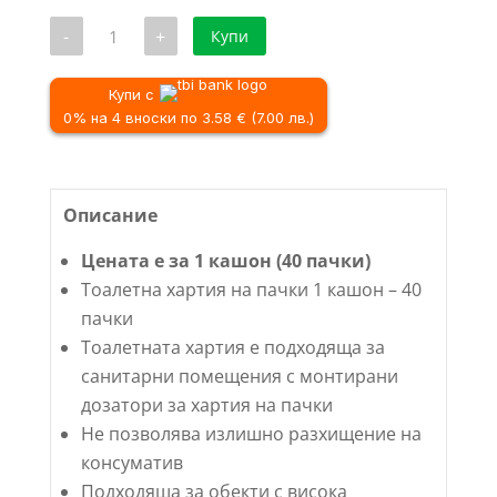
количество
-
+
Купи
за
Тоалетна
хартия
на
Купи с
пачки
0% на 4 вноски по 3.58 € (7.00 лв.)
1
кашон
-
40
пачки
Описание
Цената е за 1 кашон (40 пачки)
Тоалетна хартия на пачки 1 кашон – 40
пачки
Тоалетната хартия е подходяща за
санитарни помещения с монтирани
дозатори за хартия на пачки
Не позволява излишно разхищение на
консуматив
Подходяща за обекти с висока