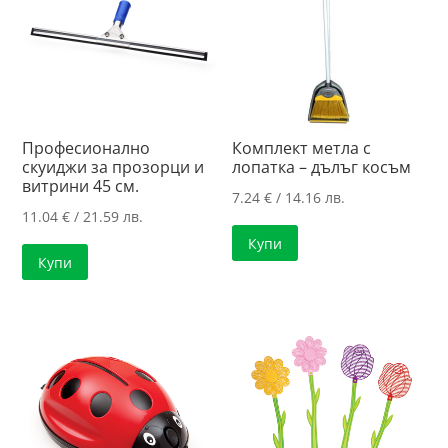
Професионално
Комплект метла с
скуиджи за прозорци и
лопатка – дълъг косъм
витрини 45 см.
7.24
€
/ 14.16 лв.
11.04
€
/ 21.59 лв.
Купи
Купи