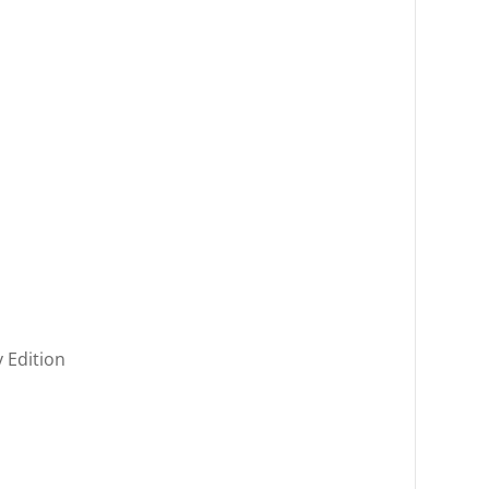
 Edition