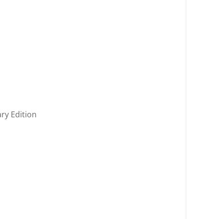
ry Edition