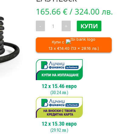
165.66
€
/ 324.00 лв.
количество
КУПИ
-
+
за
Маркуч
високо
налягане
Купи с
за
13 x €14.40 (13 x 28.16 лв.)
професионална
водоструйка
Karcher
10
метра
DN6
250бар
2
12
x
15.46
евро
x
(
30.24
лв.)
EASY!Lock
12
x
15.30
евро
(
29.92
лв.)