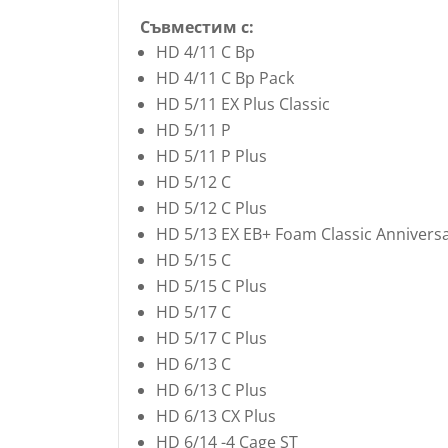
Съвместим с:
HD 4/11 C Bp
HD 4/11 C Bp Pack
HD 5/11 EX Plus Classic
HD 5/11 P
HD 5/11 P Plus
HD 5/12 C
HD 5/12 C Plus
HD 5/13 EX EB+ Foam Classic Anniversa
HD 5/15 C
HD 5/15 C Plus
HD 5/17 C
HD 5/17 C Plus
HD 6/13 C
HD 6/13 C Plus
HD 6/13 CX Plus
HD 6/14 -4 Cage ST