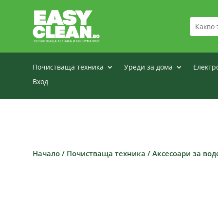
Почистваща техника
Уреди за дома
Електр
Вход
Начало
/
Почистваща техника
/
Аксесоари за вод