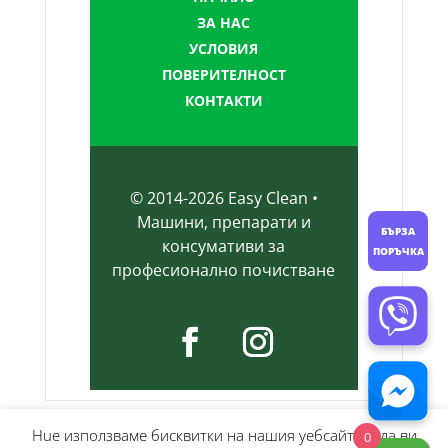
ЗА НАС
УСЛОВИЯ
ПОВЕРИТЕЛНОСТ
КОНТАКТИ
© 2014-
2026
Easy Clean •
Машини, препарати и
БЪРЗА
консумативи за
ПОРЪЧКА
професионално почистване
Нue използвамe бисквитки на нашия уебсайт, за да ви
0