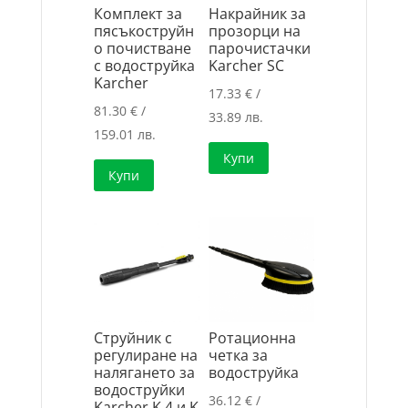
Комплект за
Накрайник за
пясъкоструйн
прозорци на
о почистване
парочистачки
с водоструйка
Karcher SC
Karcher
17.33
€
/
81.30
€
/
33.89 лв.
159.01 лв.
Купи
Купи
Струйник с
Ротационна
регулиране на
четка за
налягането за
водоструйка
водоструйки
36.12
€
/
Karcher K 4 и K