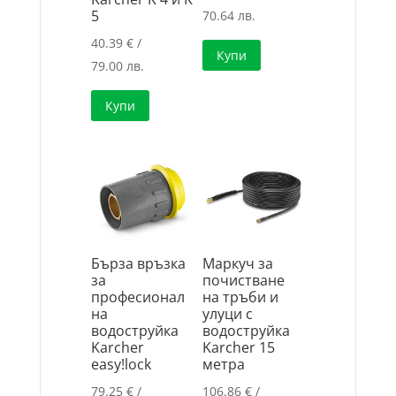
5
70.64 лв.
40.39
€
/
Купи
79.00 лв.
Купи
Бърза връзка
Маркуч за
за
почистване
професионал
на тръби и
на
улуци с
водоструйка
водоструйка
Karcher
Karcher 15
easy!lock
метра
79.25
€
/
106.86
€
/