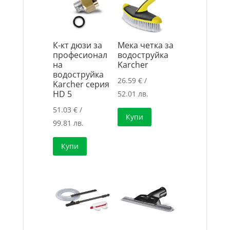
К-кт дюзи за
Мека четка за
професионал
водоструйка
на
Karcher
водоструйка
26.59
€
/
Karcher серия
HD 5
52.01 лв.
51.03
€
/
Купи
99.81 лв.
Купи