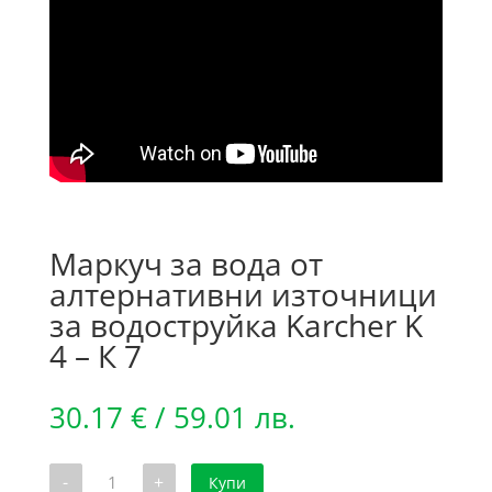
Маркуч за вода от
алтернативни източници
за водоструйка Karcher K
4 – К 7
30.17
€
/ 59.01 лв.
количество
-
+
Купи
за