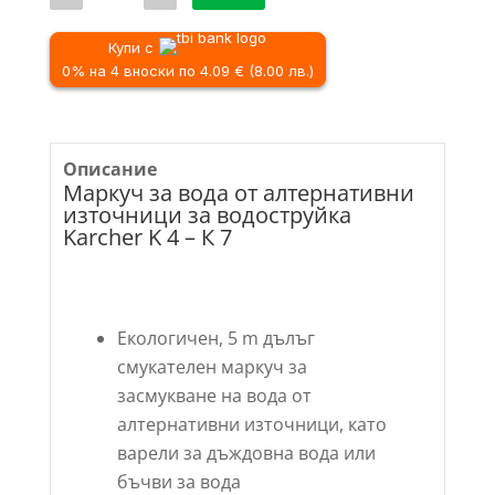
Маркуч
за
вода
Купи с
от
0% на 4 вноски по 4.09 € (8.00 лв.)
алтернативни
източници
за
водоструйка
Karcher
Описание
K
Маркуч за вода от алтернативни
4
-
източници за водоструйка
К
Karcher K 4 – К 7
7
Екологичен, 5 m дълъг
смукателен маркуч за
засмукване на вода от
алтернативни източници, като
варели за дъждовна вода или
бъчви за вода