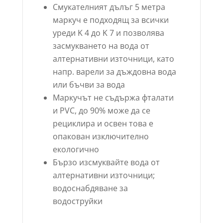
Смукателният дълъг 5 метра
маркуч е подходящ за всички
уреди K 4 до K 7 и позволява
засмукването на вода от
алтернативни източници, като
напр. варели за дъждовна вода
или бъчви за вода
Маркучът не съдържа фталати
и PVC, до 90% може да се
рециклира и освен това е
опакован изключително
екологично
Бързо изсмуквайте вода от
алтернативни източници;
водоснабдяване за
водоструйки