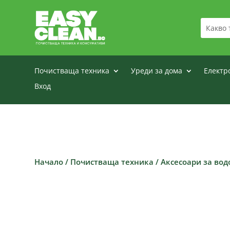
Почистваща техника
Уреди за дома
Електр
Вход
Начало
/
Почистваща техника
/
Аксесоари за вод