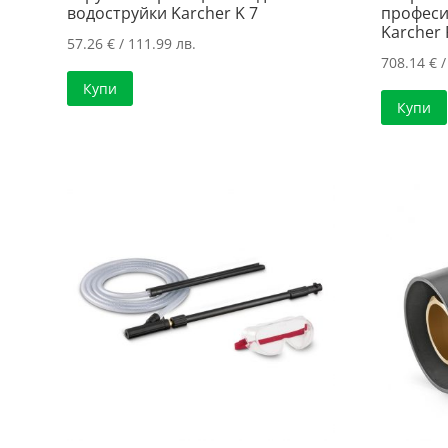
водоструйки Karcher K 7
професи
Karcher 
57.26
€
/ 111.99 лв.
708.14
€
/
Купи
Купи