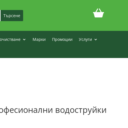
очистване
Марки
Промоции
Услуги
рофесионални водоструйки