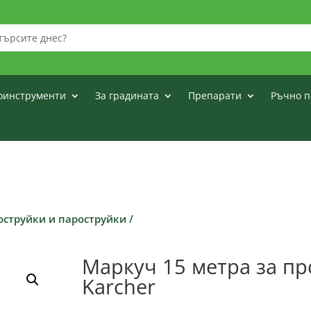
оинструменти
За градината
Препарати
Ръчно п
оструйки и пароструйки
/
Маркуч 15 метра за п
Karcher