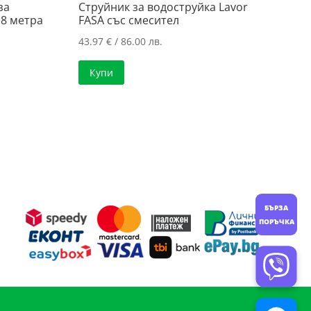
за
Струйник за водоструйка Lavor
 8 метра
FASA със смесител
43.97
€
/ 86.00 лв.
Купи
БЪРЗА
ПОРЪЧКА