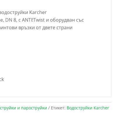
водоструйки Karcher
, DN 8, с ANTI!Twist и оборудван със
интови връзки от двете страни
ck
оструйки и пароструйки
Етикет:
Водоструйки Karcher