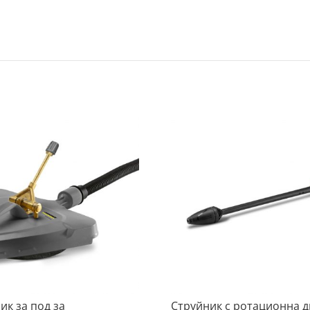
ик за под за
Струйник с ротационна д