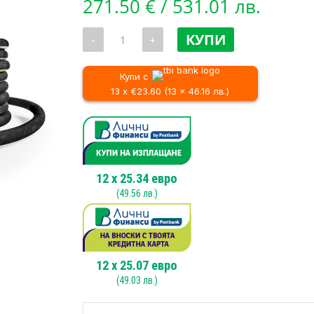
271.50
€
/ 531.01 лв.
количество
КУПИ
-
+
за
Маркуч
15
метра
Купи с
за
13 x €23.60 (13 x 46.16 лв.)
професионални
водоструйки
Karcher
12
x
25.34
евро
(
49.56
лв.)
12
x
25.07
евро
(
49.03
лв.)