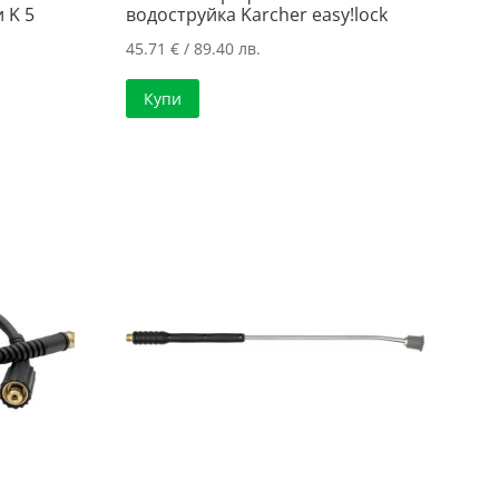
 K 5
водоструйка Karcher easy!lock
45.71
€
/ 89.40 лв.
Купи