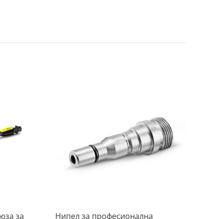
юза за
Нипел за професионална