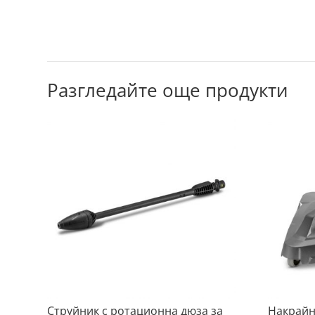
Разгледайте още продукти
Струйник с ротационна дюза за
Накрайн