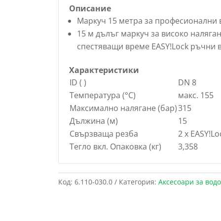
Описание
Маркуч 15 метра за професионални 
15 м дълъг маркуч за високо налягане
спестяващи време
EASY!Lock
ръчни в
Характеристики
ID ( )
DN 8
Температура (°C)
макс. 155
Максимално налягане (бар)
315
Дължина (м)
15
Свързваща резба
2 x
EASY!Lo
Тегло вкл. Опаковка (кг)
3,358
Код:
6.110-030.0
Категория:
Аксесоари за вод