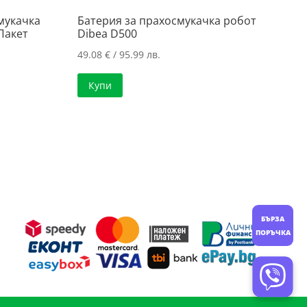
мукачка
Батерия за прахосмукачка робот
 Пакет
Dibea D500
49.08
€
/ 95.99 лв.
Купи
БЪРЗА
ПОРЪЧКА