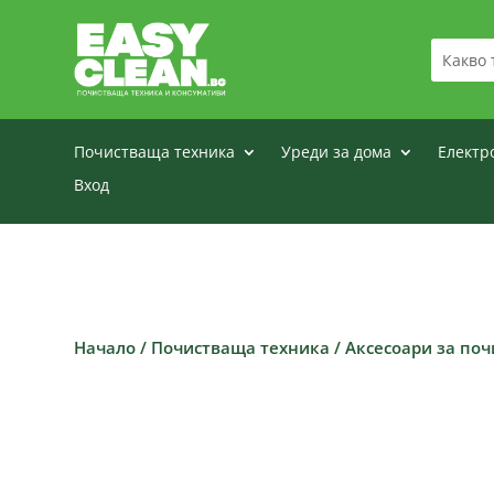
Почистваща техника
Уреди за дома
Електр
Вход
Начало
/
Почистваща техника
/
Аксесоари за по