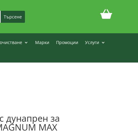
очистване
Марки
Промоции
Услуги
с дунапрен за
 MAGNUM MAX