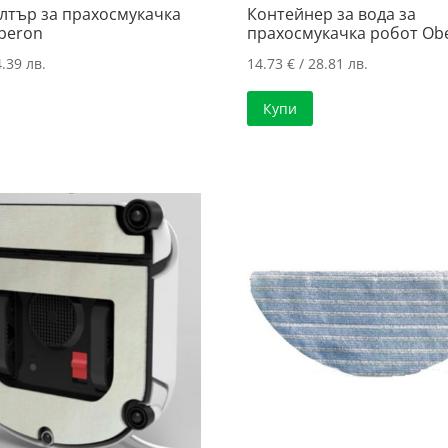
лтър за прахосмукачка
Контейнер за вода за
beron
прахосмукачка робот Ob
.39 лв.
14.73
€
/ 28.81 лв.
Купи