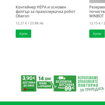
Контейнер HEPA и основен
Резерве
филтър за прахосмукачка робот
почиств
Oberon
WINBOT 
12.21
€
/ 23.88 лв.
12.15
€
/ 
Купи
Купи