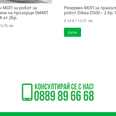
н МОП за робот за
Резервен МОП за прахос
ане на прозорци SMART
робот Dibea D500 – 2 бр.
К-кт 2бр.
6.14
€
/ 12.01 лв.
23.76 лв.
Купи