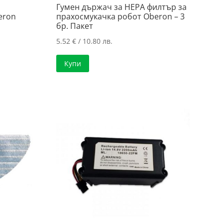
Гумен държач за HEPA филтър за
eron
прахосмукачка робот Oberon – 3
бр. Пакет
5.52
€
/ 10.80 лв.
Купи