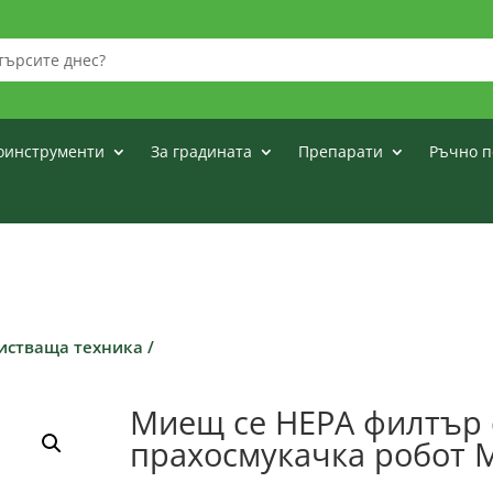
оинструменти
За градината
Препарати
Ръчно п
чистваща техника
/
Миещ се HEPA филтър 
прахосмукачка робот