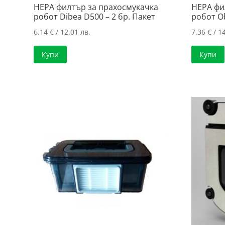
HEPA филтър за прахосмукачка
HEPA фи
робот Dibea D500 – 2 бр. Пакет
робот O
6.14
€
/ 12.01 лв.
7.36
€
/ 14
Купи
Купи