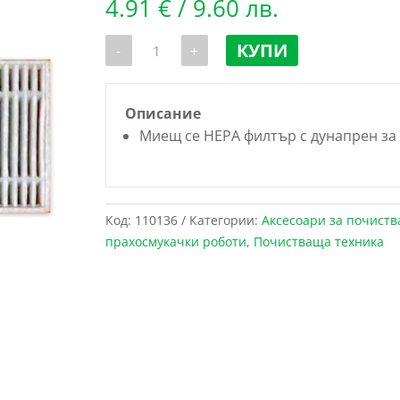
4.91
€
/ 9.60 лв.
количество
КУПИ
-
+
за
Миещ
се
HEPA
филтър
Описание
с
Миещ се HEPA филтър с дунапрен з
дунапрен
за
прахосмукачка
робот
MAGNUM
MAX
Код:
110136
Категории:
Аксесоари за почиств
прахосмукачки роботи
,
Почистваща техника