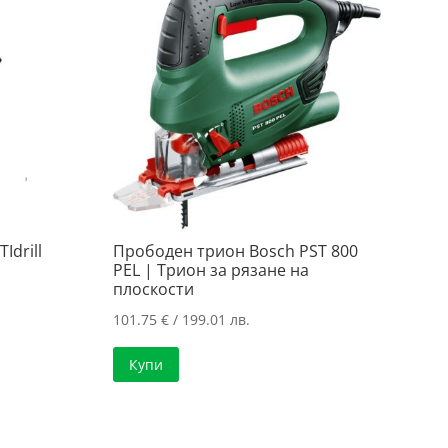
drill
Прободен трион Bosch PST 800
PEL | Трион за рязане на
плоскости
101.75
€
/ 199.01 лв.
Купи