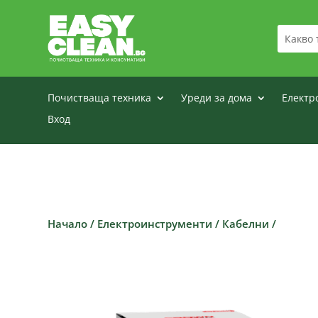
Почистваща техника
Уреди за дома
Електр
Вход
Начало
/
Електроинструменти
/
Кабелни
/