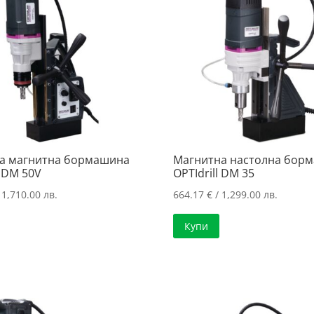
а магнитна бормашина
Магнитна настолна бор
l DM 50V
OPTIdrill DM 35
 1,710.00 лв.
664.17
€
/ 1,299.00 лв.
Купи