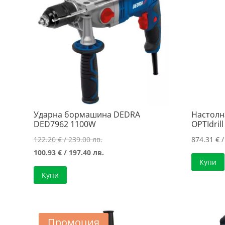
Ударна бормашина DEDRA
Настолн
DED7962 1100W
OPTIdril
Original
122.20
€
/ 239.00 лв.
874.31
€
/
price
Текущата
100.93
€
/ 197.40 лв.
Купи
was:
цена
Купи
122.20 €
е:
/
100.93 €
239.00 лв..
/
197.40 лв..
Промоция