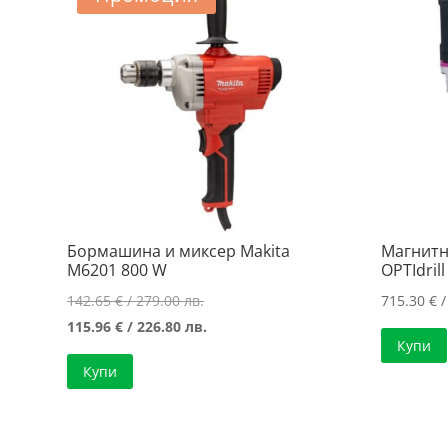
Бормашина и миксер Makita
Магнитн
M6201 800 W
OPTIdril
Original
142.65
€
/ 279.00 лв.
715.30
€
/
price
Текущата
115.96
€
/ 226.80 лв.
Купи
was:
цена
Купи
142.65 €
е:
/
115.96 €
279.00 лв..
/