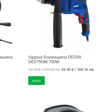
машина
Ударна бормашина DEDRA
DED7958K 700W
Original
Текущата
76.18
€
/ 149.00 лв.
55.30
€
/ 108.16 лв.
price
цена
Купи
was:
е:
76.18 €
55.30 €
/
/
149.00 лв..
108.16 лв.