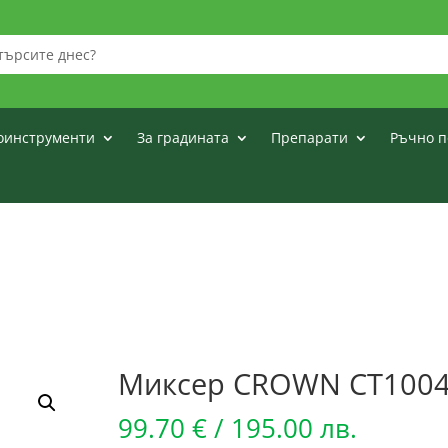
оинструменти
За градината
Препарати
Ръчно п
Миксер CROWN CT10049
99.70
€
/ 195.00 лв.