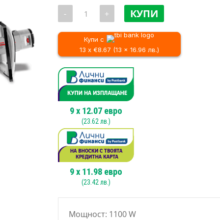
количество
КУПИ
-
+
за
Миксер
CROWN
CT10049
Купи с
,
13 x €8.67 (13 x 16.96 лв.)
1100
W
9
x
12.07
евро
(
23.62
лв.)
9
x
11.98
евро
(
23.42
лв.)
Мощнос