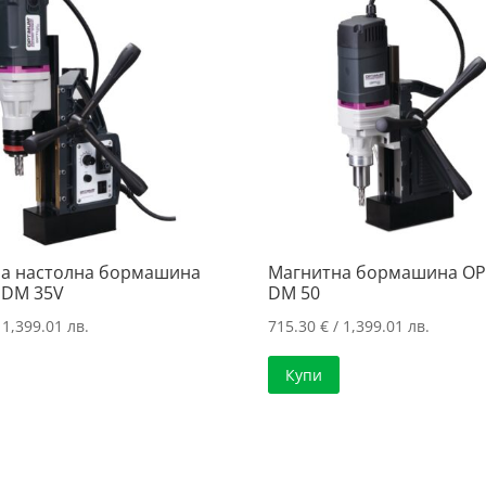
а настолна бормашина
Магнитна бормашина OPTI
l DM 35V
DM 50
 1,399.01 лв.
715.30
€
/ 1,399.01 лв.
Купи