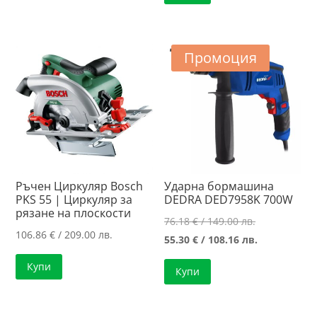
Промоция
Ръчен Циркуляр Bosch
Ударна бормашина
PKS 55 | Циркуляр за
DEDRA DED7958K 700W
рязанe нa плоскости
Original
76.18
€
/ 149.00 лв.
106.86
€
/ 209.00 лв.
price
Текущата
55.30
€
/ 108.16 лв.
was:
цена
Купи
Купи
76.18 €
е:
/
55.30 €
149.00 лв..
/