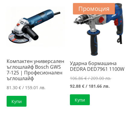
108.16 лв..
Промоция
Компактен универсален
Ударна бормашина
ъглошлайф Bosch GWS
DEDRA DED7961 1100W
7-125 | Професионален
ъглошлайф
Original
106.86
€
/ 209.00 лв.
Текущата
price
92.88
€
/ 181.66 лв.
81.30
€
/ 159.01 лв.
цена
was:
Купи
Купи
е:
106.86 €
92.88 €
/
/
209.00 лв..
181.66 лв..