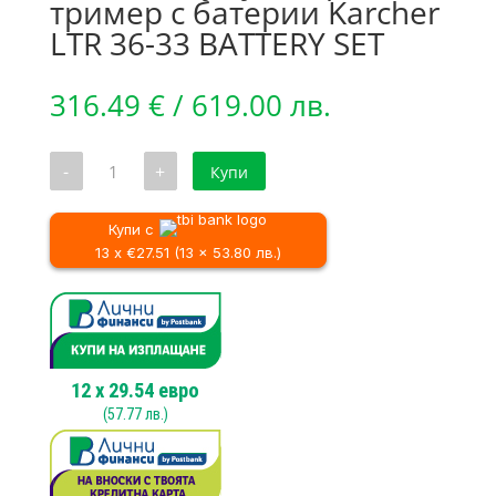
тример с батерии Karcher
LTR 36-33 BATTERY SET
316.49
€
/ 619.00 лв.
количество
-
+
Купи
за
Мощен
акумулаторен
тример
Купи с
с
13 x €27.51 (13 x 53.80 лв.)
батерии
Karcher
LTR
36-
33
BATTERY
SET
12
x
29.54
евро
(
57.77
лв.)