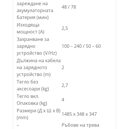
зареждане на
48 / 78
акумулаторната
батерия (мин)
Изходяща
2,5
мощност (A)
Захранване за
зарядно
100 – 240 / 50 – 60
устройство (V/
Hz
)
Дължина на кабела
на зарядното
2
устройство (m)
Тегло без
2,7
аксесоари (kg)
Тегло вкл.
4
Опаковка (kg)
Размери (Д х Ш х В)
1485 x 348 x 347
(mm)
–
Ръбове на трева