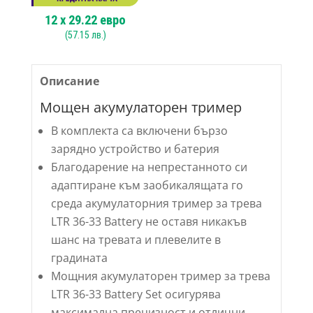
12
x
29.22
евро
(
57.15
лв.)
Описание
Мощен акумулаторен тример
В комплекта са включени бързо
зарядно устройство и батерия
Благодарение на непрестанното си
адаптиране към заобикалящата го
среда акумулаторния тример за трева
LTR 36-33 Battery не оставя никакъв
шанс на тревата и плевелите в
градината
Мощния акумулаторен тример за трева
LTR 36-33 Battery Set осигурява
максимална прецизност и отлични