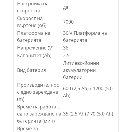
Настройка на
да
скоростта
Скорост на
7000
въртене (об)
Платформа на
36 V Платформа на
батерията
батерията
Напрежение (V)
36
Капацитет (Ah)
2,5
Литиево-йонни
Вид батерия
акумулаторни
батерии
Производителност
600 (2,5 Ah) / 1200 (5,0
с едно зареждане
Ah)
(m)
Време на работа с
едно зареждане на
35 (2,5 Ah) / 70 (5,0 Ah)
батерията (мин)
Време за