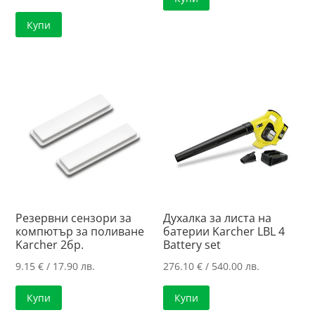
Купи
Резервни сензори за
Духалка за листа на
компютър за поливане
батерии Karcher LBL 4
Karcher 2бр.
Battery set
9.15
€
/ 17.90 лв.
276.10
€
/ 540.00 лв.
Купи
Купи