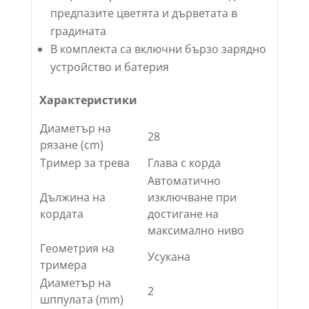
предпазите цветята и дърветата в
градината
В комплекта са включни бързо зарядно
устройство и батерия
Характеристики
Диаметър на
28
рязане (cm)
Тример за трева
Глава с корда
Автоматично
Дължина на
изключване при
кордата
достигане на
максимално ниво
Геометрия на
Усукана
тримера
Диаметър на
2
шппулата (mm)