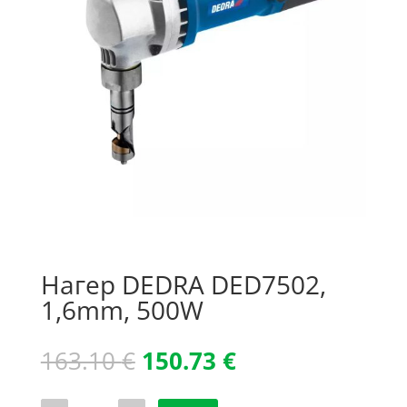
Нагер DEDRA DED7502,
1,6mm, 500W
Original
Текущата
163.10
€
150.73
€
price
цена
was:
е:
количество