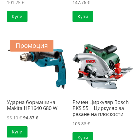
101.75
€
147.76
€
Купи
Купи
Промоция
Ударна бормашина
Ръчен Циркуляр Bosch
Makita HP1640 680 W
PKS 55 | Циркуляр за
рязанe нa плоскости
Original
Текущата
95.10
€
94.87
€
106.86
€
price
цена
Купи
was:
е:
Купи