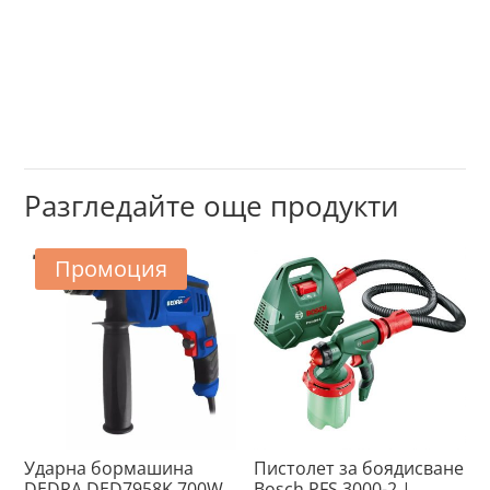
Разгледайте още продукти
Промоция
Ударна бормашина
Пистолет за боядисване
DEDRA DED7958K 700W
Bosch PFS 3000-2 |