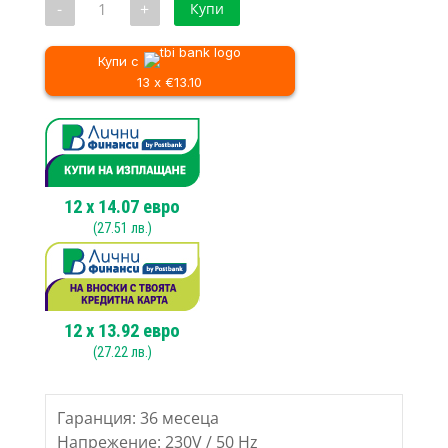
-
+
Купи
163.10 €.
150.73 €.
за
Нагер
DEDRA
DED7502,
Купи с
1,6mm,
13 x €13.10
500W
12
x
14.07
евро
(
27.51
лв.)
12
x
13.92
евро
(
27.22
лв.)
Гаранция: 36 месеца
Напрежение: 230V / 50 Hz