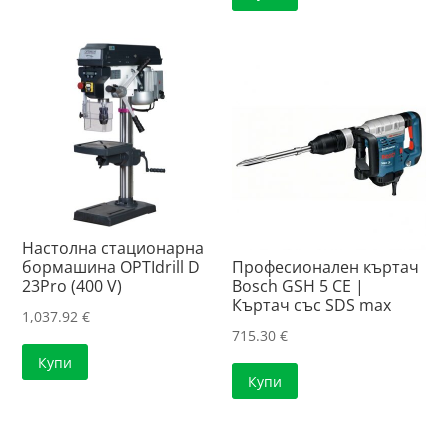
95.10 €.
94.87 €.
Настолна стационарна
бормашина OPTIdrill D
Професионален къртач
23Pro (400 V)
Bosch GSH 5 CE |
Къртач със SDS max
1,037.92
€
715.30
€
Купи
Купи