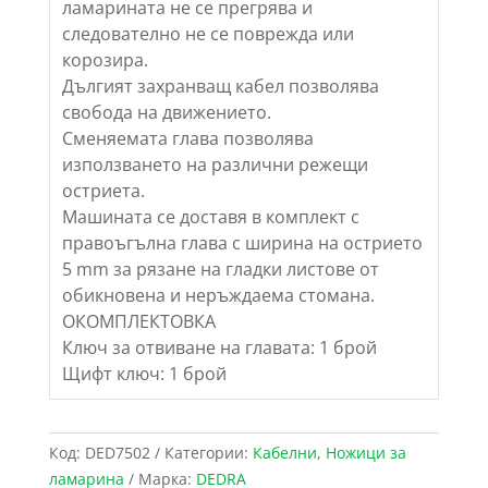
ламарината не се прегрява и
следователно не се поврежда или
корозира.
Дългият захранващ кабел позволява
свобода на движението.
Сменяемата глава позволява
използването на различни режещи
остриета.
Машината се доставя в комплект с
правоъгълна глава с ширина на острието
5 mm за рязане на гладки листове от
обикновена и неръждаема стомана.
ОКОМПЛЕКТОВКА
Ключ за отвиване на главата: 1 брой
Щифт ключ: 1 брой
Код:
DED7502
Категории:
Кабелни
,
Ножици за
ламарина
Марка:
DEDRA