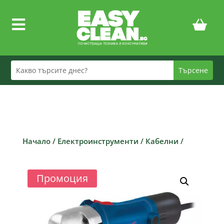

Начало
/
Електроинструменти
/
Кабелни
/
Промоция