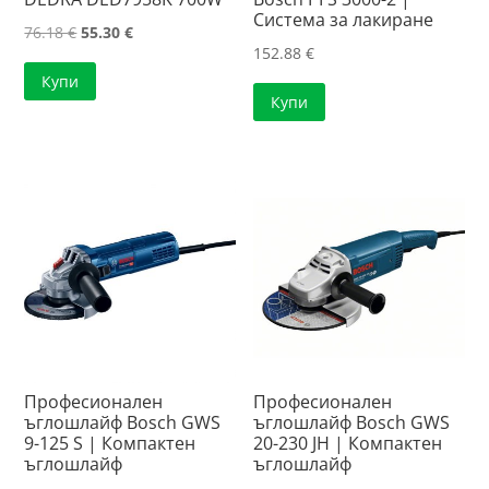
Система за лакиране
Original
Текущата
76.18
€
55.30
€
152.88
€
price
цена
Купи
was:
е:
Купи
76.18 €.
55.30 €.
Професионален
Професионален
ъглошлайф Bosch GWS
ъглошлайф Bosch GWS
9-125 S | Компактен
20-230 JH | Компактен
ъглошлайф
ъглошлайф