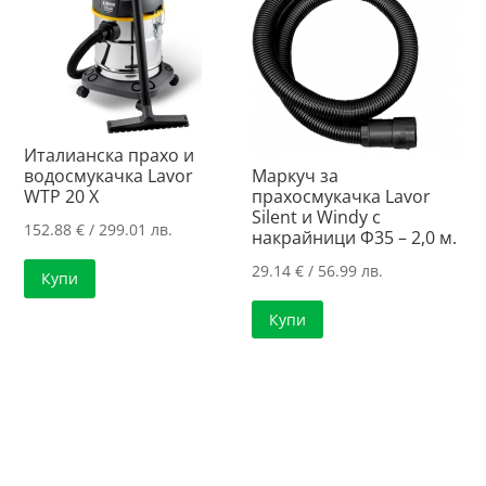
Италианска прахо и
Маркуч за
водосмукачка Lavor
прахосмукачка Lavor
WTP 20 X
Silent и Windy с
152.88
€
/ 299.01 лв.
накрайници Ф35 – 2,0 м.
29.14
€
/ 56.99 лв.
Купи
Купи