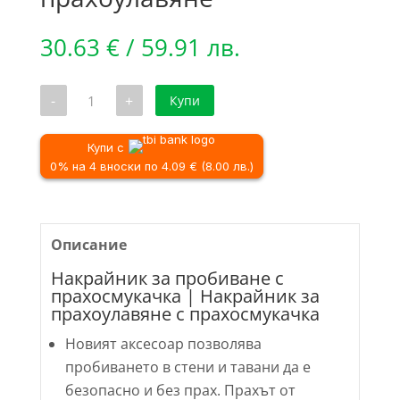
30.63
€
/ 59.91 лв.
количество
-
+
Купи
за
Накрайник
за
пробиване
Купи с
с
0% на 4 вноски по 4.09 € (8.00 лв.)
прахосмукачка
|
Накрайник
за
прахоулавяне
Описание
Накрайник за пробиване с
прахосмукачка | Накрайник за
прахоулавяне с прахосмукачка
Новият аксесоар позволява
пробиването в стени и тавани да е
безопасно и без прах. Прахът от