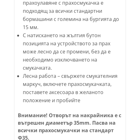
прахоулавяне с прахосмукачка е
подходящ за всички стандартни
бормашини с големина на бургията до
15 мм.
С натискането на жълтия бутон
позицията на устройството за прах
може лесно да се промени, без да е
необходимо изключването на
смукачката.
Лесна работа – свържете смукателния
маркуч, включете прахосмукачката,
поставете аксесоара в желаното
положение и пробийте
Внимание! Отворът на накрайника е с
вътрешен диаметър 35mm. Пасва на
всички прахосмукачки на стандарт
Ф35.