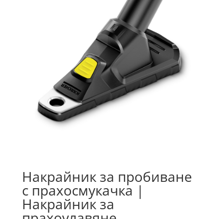
Накрайник за пробиване
с прахосмукачка |
Накрайник за
прахоулавяне