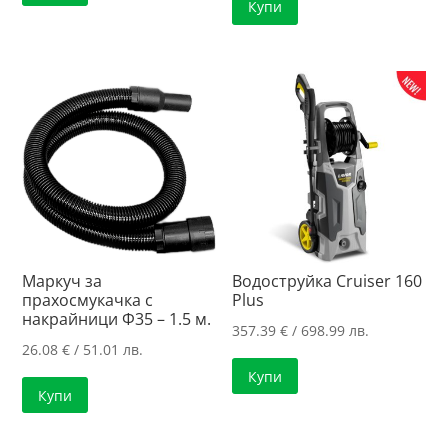
Купи
Маркуч за
Водоструйка Cruiser 160
прахосмукачка с
Plus
накрайници Ф35 – 1.5 м.
357.39
€
/ 698.99 лв.
26.08
€
/ 51.01 лв.
Купи
Купи