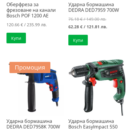
Оберфреза за
Ударна бормашина
фрезоване на канали
DEDRA DED7959 700W
Bosch POF 1200 AE
Original
76.18
€
/ 149.00 лв.
120.66
€
/ 235.99 лв.
price
Текущата
62.28
€
/ 121.81 лв.
was:
цена
Купи
Купи
76.18 €
е:
/
62.28 €
149.00 лв..
/
121.81 лв..
Промоция
Ударна бормашина
Ударна бормашина
DEDRA DED7958K 700W
Bosch EasyImpact 550