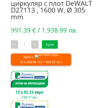
циркуляр с плот DeWALT
D27113 , 1600 W, Ø 305
mm
991.39
€
/ 1,938.99 лв.
количество
-
+
Купи
за
Настолен
потапящ
циркуляр
Купи с
с
13 x €86.18 (13 x 168.55 лв.)
плот
DeWALT
D27113
,
1600
W,
Ø
305
12
x
92.53
евро
mm
(
180.97
лв.)