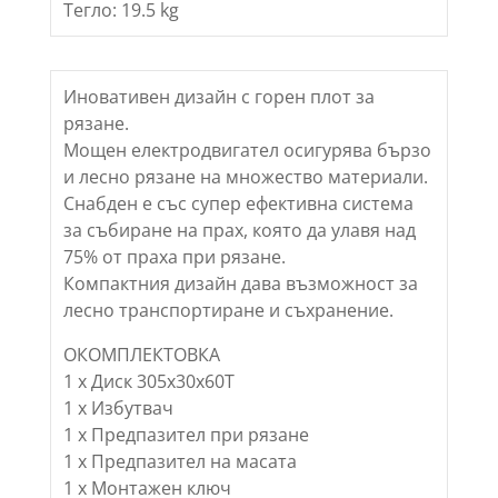
Тегло: 19.5 kg
Иновативен дизайн с горен плот за
рязане.
Мощен електродвигател осигурява бързо
и лесно рязане на множество материали.
Снабден е със супер ефективна система
за събиране на прах, която да улавя над
75% от праха при рязане.
Компактния дизайн дава възможност за
лесно транспортиране и съхранение.
ОКОМПЛЕКТОВКА
1 х Диск 305х30х60Т
1 х Избутвач
1 х Предпазител при рязане
1 х Предпазител на масата
1 х Монтажен ключ