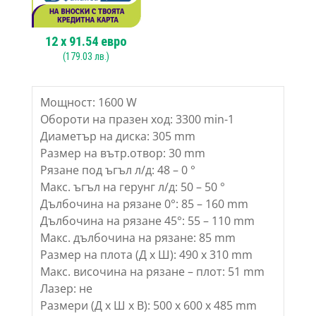
12
x
91.54
евро
(
179.03
лв.)
Мощност: 1600 W
Обороти на празен ход: 3300 min-1
Диаметър на диска: 305 mm
Размер на вътр.отвор: 30 mm
Рязане под ъгъл л/д: 48 – 0 °
Макс. ъгъл на герунг л/д: 50 – 50 °
Дълбочина на рязане 0°: 85 – 160 mm
Дълбочина на рязане 45°: 55 – 110 mm
Макс. дълбочина на рязане: 85 mm
Размер на плота (Д х Ш): 490 х 310 mm
Макс. височина на рязане – плот: 51 mm
Лазер: не
Размери (Д х Ш х В): 500 x 600 x 485 mm