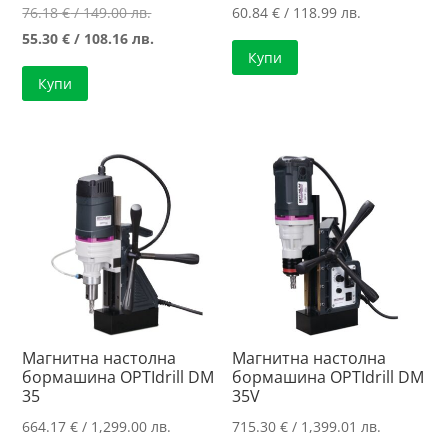
Original
76.18
€
/ 149.00 лв.
60.84
€
/ 118.99 лв.
price
Текущата
55.30
€
/ 108.16 лв.
Купи
was:
цена
Купи
76.18 €
е:
/
55.30 €
149.00 лв..
/
108.16 лв..
Магнитна настолна
Магнитна настолна
бормашина OPTIdrill DM
бормашина OPTIdrill DM
35
35V
664.17
€
/ 1,299.00 лв.
715.30
€
/ 1,399.01 лв.