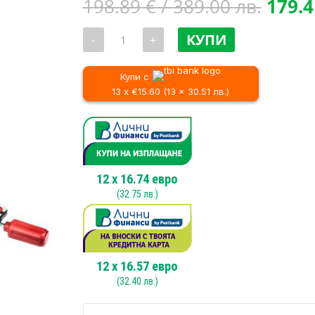
Origi
198.89
€
/ 389.00 лв.
179.
price
количество
was:
КУПИ
-
+
за
198.8
Настолен
потапящ
/
циркуляр
Купи с
389.0
RAIDER
13 x €15.60 (13 x 30.51 лв.)
RD-
MS08,
210mm,
1700W
12
x
16.74
евро
(
32.75
лв.)
12
x
16.57
евро
(
32.40
лв.)