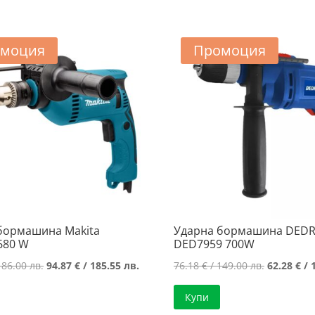
моция
Промоция
бормашина Makita
Ударна бормашина DED
680 W
DED7959 700W
Original
Текущата
Original
186.00 лв.
94.87
€
/ 185.55 лв.
76.18
€
/ 149.00 лв.
62.28
€
/ 
price
цена
price
Купи
was:
е:
was: