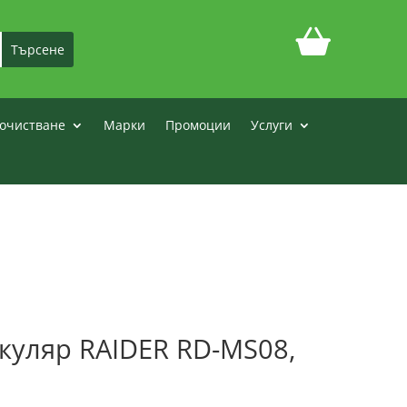
очистване
Марки
Промоции
Услуги
куляр RAIDER RD-MS08,