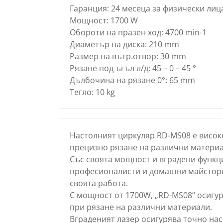
Гаранция: 24 месеца за физически лиц
Мощност: 1700 W
Обороти на празен ход: 4700 min-1
Диаметър на диска: 210 mm
Размер на вътр.отвор: 30 mm
Рязане под ъгъл л/д: 45 – 0 – 45 °
Дълбочина на рязане 0°: 65 mm
Тегло: 10 kg
Настолният циркуляр RD-MS08 е висок
прецизно рязане на различни материал
Със своята мощност и вградени функци
професионалисти и домашни майстори,
своята работа.
С мощност от 1700W, „RD-MS08“ осигу
при рязане на различни материали.
Вграденият лазер осигурява точно нас