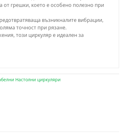
 от грешки, което е особено полезно при
предотвратяваща възникналите вибрации,
голяма точност при рязане.
ения, този циркуляр е идеален за
абелни Настолни циркуляри