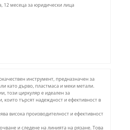
а, 12 месеца за юридически лица
окачествен инструмент, предназначен за
и като дърво, пластмаса и меки метали.
и, този циркуляр е идеален за
 които търсят надеждност и ефективност в
рява висока производителност и ефективност
очване и следене на линията на рязане. Това