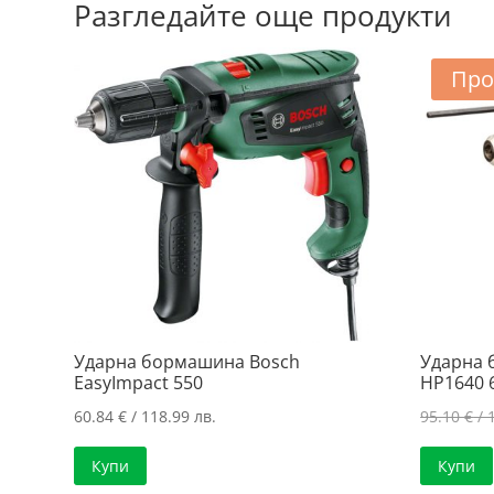
Разгледайте още продукти
Про
Ударна бормашина Bosch
Ударна 
EasyImpact 550
HP1640 
60.84
€
/ 118.99 лв.
95.10
€
/ 
Купи
Купи