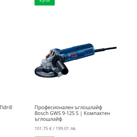
Купи
62.28 €
142.65 €
е:
/
/
115.96 €
.
121.81 лв..
279.00 лв..
/
226.80 лв..
drill
Професионален ъглошлайф
Bosch GWS 9-125 S | Компактен
ъглошлайф
101.75
€
/ 199.01 лв.