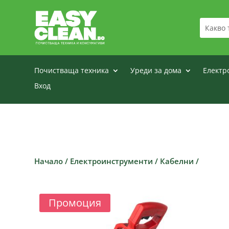
Почистваща техника
Уреди за дома
Електр
Вход
Начало
/
Електроинструменти
/
Кабелни
/
Промоция