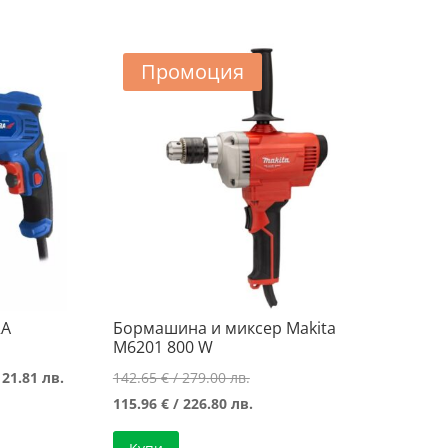
Промоция
RA
Бормашина и миксер Makita
M6201 800 W
Текущата
Original
121.81 лв.
142.65
€
/ 279.00 лв.
цена
price
Текущата
115.96
€
/ 226.80 лв.
е:
was:
цена