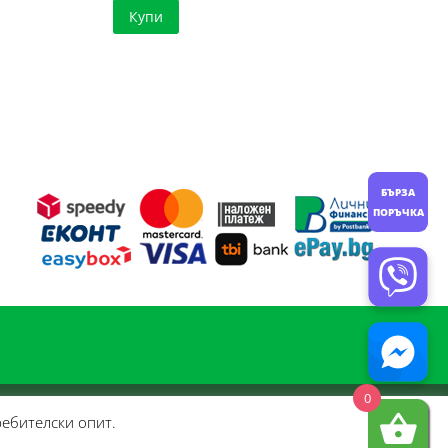
Купи
БЪРЗА
ПОРЪЧКА
0
ребителски опит.