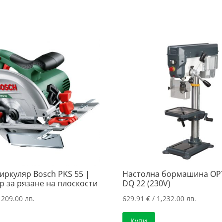
95.10 €
94.87 €
76.18 €
/
/
/
186.00 лв..
185.55 лв..
149.00 лв.
иркуляр Bosch PKS 55 |
Настолна бормашина OPTI
р за рязанe нa плоскости
DQ 22 (230V)
 209.00 лв.
629.91
€
/ 1,232.00 лв.
Купи