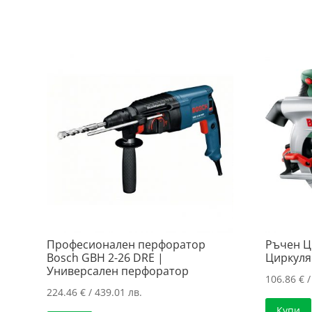
Професионален перфоратор
Ръчен Ц
Bosch GBH 2-26 DRE |
Циркуля
Универсален перфоратор
106.86
€
/
224.46
€
/ 439.01 лв.
Купи