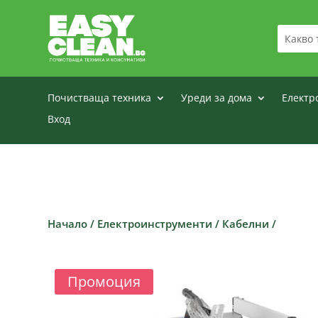
Почистваща техника
Уреди за дома
Електр
Вход
Начало
/
Електроинструменти
/
Кабелни
/
Промоция