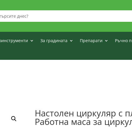
оинструменти
За градината
Препарати
Ръчно п
Настолен циркуляр с 
Работна маса за цирк