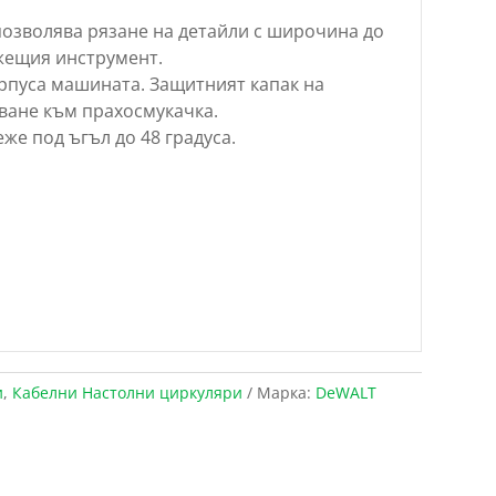
озволява рязане на детайли с широчина до
ежещия инструмент.
рпуса машината. Защитният капак на
ване към прахосмукачка.
еже под ъгъл до 48 градуса.
и
,
Кабелни Настолни циркуляри
Марка:
DeWALT