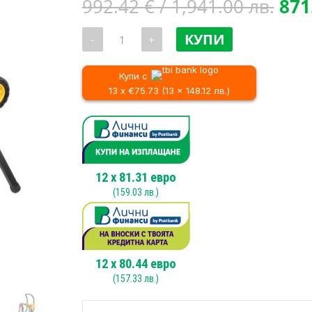
Orig
992.42
€
/ 1,941.00 лв.
871
pri
количество
was
КУПИ
-
+
за
992
Настолен
циркуляр
/
с
Купи с
1,94
плот
13 x €75.73 (13 x 148.12 лв.)
DeWALT
DWE7492
+
Работна
маса
за
циркуляр
DeWALT
12
x
81.31
евро
DWE74911
(
159.03
лв.)
12
x
80.44
евро
(
157.33
лв.)