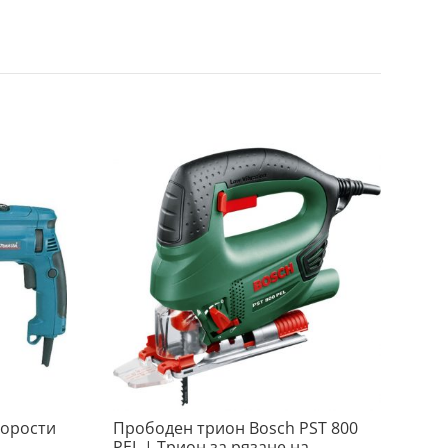
корости
Прободен трион Bosch PST 800
PEL | Трион за рязане на