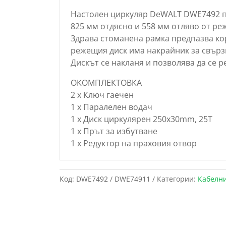
Настолен циркуляр DeWALT DWE7492 п
825 мм отдясно и 558 мм отляво от р
Здрава стоманена рамка предпазва ко
режещия диск има накрайник за свърз
Дискът се накланя и позволява да се р
ОКОМПЛЕКТОВКА
2 x Ключ гаечен
1 x Паралелен водач
1 x Диск циркулярен 250х30mm, 25T
1 x Прът за избутване
1 x Редуктор на праховия отвор
Код:
DWE7492 / DWE74911
Категории:
Кабелн