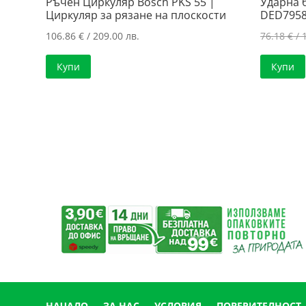
Ръчен Циркуляр Bosch PKS 55 |
Ударна
Циркуляр за рязанe нa плоскости
DED795
106.86
€
/ 209.00 лв.
76.18
€
/ 
Купи
Купи
НАЧАЛО
ЗА НАС
УСЛОВИЯ
ПОВЕРИТЕЛНОСТ