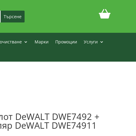
очистване
Марки
Промоции
Услуги
плот DeWALT DWE7492 +
уляр DeWALT DWE74911