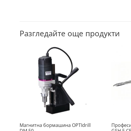
Разгледайте още продукти
Магнитна бормашина OPTIdrill
Професи
DM 50
GSH 5 C