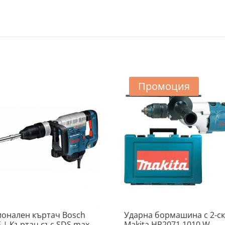
Промоция
онален къртач Bosch
Ударна бормашина с 2-с
E | Къртач със SDS max
Makita HP2071 1010 W