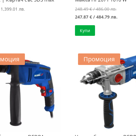
Original
 1,399.01 лв.
248.49
€
/ 486.00 лв.
price
Текущат
247.87
€
/ 484.79 лв.
was:
цена
Купи
248.49 €
е:
/
247.87 €
486.00 лв
/
484.79 лв
моция
Промоция