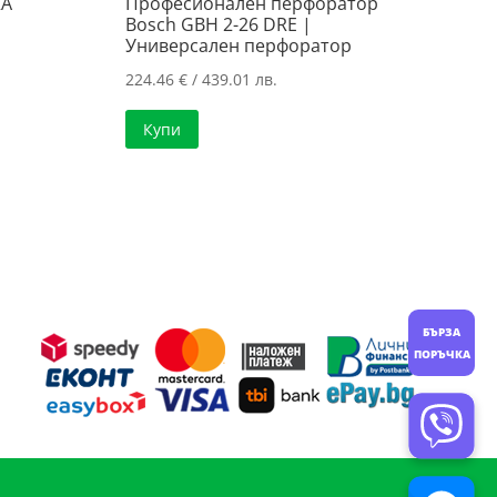
RA
Професионален перфоратор
Bosch GBH 2-26 DRE |
Универсален перфоратор
224.46
€
/ 439.01 лв.
Купи
..
.
БЪРЗА
ПОРЪЧКА