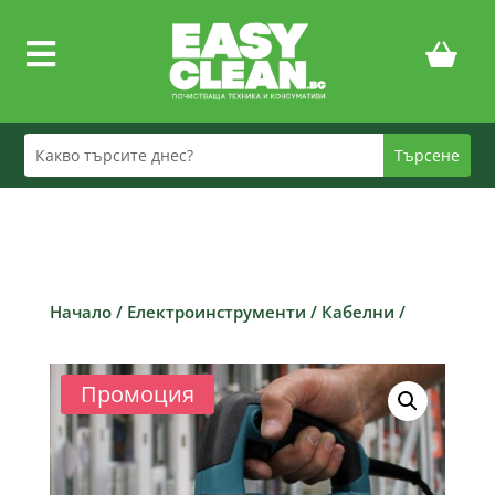

Начало
/
Електроинструменти
/
Кабелни
/
Промоция