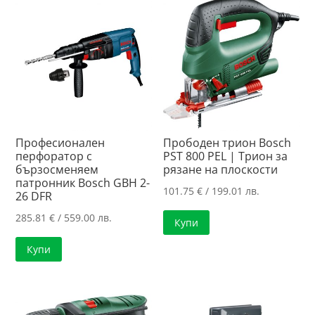
Професионален
Прободен трион Bosch
перфоратор с
PST 800 PEL | Трион за
бързосменяем
рязане на плоскости
патронник Bosch GBH 2-
101.75
€
/ 199.01 лв.
26 DFR
285.81
€
/ 559.00 лв.
Купи
Купи