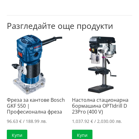
Разгледайте още продукти
Фреза за кантове Bosch
Настолна стационарна
GKF 550 |
бормашина OPTIdrill D
Професионална фреза
23Pro (400 V)
96.63
€
/ 188.99 лв.
1,037.92
€
/ 2,030.00 лв.
Купи
Купи