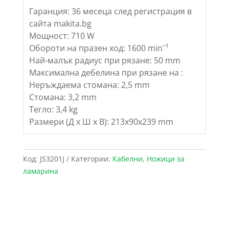
Гаранция: 36 месеца след регистрация в
сайта makita.bg
Мощност: 710 W
Обороти на празен ход: 1600 min­­­ˉ¹
Най-малък радиус при рязане: 50 mm
Максимална дебелина при рязане на :
Неръждаема стомана: 2,5 mm
Стомана: 3,2 mm
Тегло: 3,4 kg
Размери (Д x Ш x В): 213x90x239 mm
Код:
JS3201J
Категории:
Кабелни
,
Ножици за
ламарина