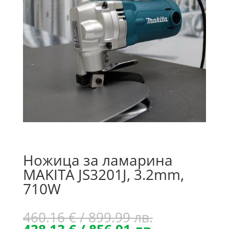
Ножица за ламарина
MAKITA JS3201J, 3.2mm,
710W
Original
460.16
€
/ 899.99 лв.