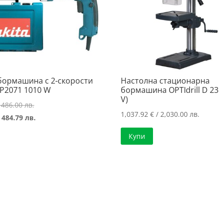
бормашина с 2-скорости
Настолна стационарна
HP2071 1010 W
бормашина OPTIdrill D 23
V)
Original
 486.00 лв.
1,037.92
€
/ 2,030.00 лв.
price
Текущата
 484.79 лв.
was:
цена
Купи
248.49 €
е:
/
247.87 €
486.00 лв..
/
484.79 лв..