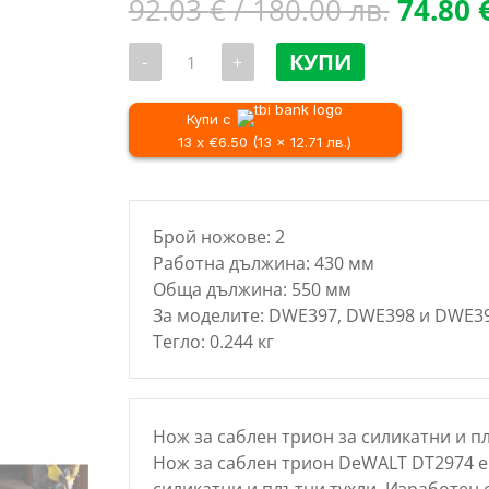
Origina
92.03
€
/ 180.00 лв.
74.80
price
количество
was:
КУПИ
-
+
за
92.03 
Нож
за
/
трион
Купи с
180.00 
тип
13 x €6.50 (13 x 12.71 лв.)
Alligator
за
тухли
DeWALT
DT2974,
Брой ножове: 2
430
mm
Работна дължина: 430 мм
Обща дължина: 550 мм
За моделите: DWE397, DWE398 и DWE39
Тегло: 0.244 кг
Нож за саблен трион за силикатни и пл
Нож за саблен трион DeWALT DT2974 е
силикатни и плътни тухли. Изработен 