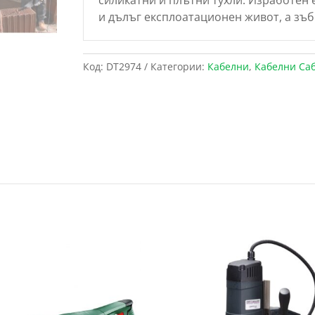
и дълъг експлоатационен живот, а зъ
Код:
DT2974
Категории:
Кабелни
,
Кабелни Са