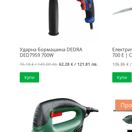
Ударна бормашина DEDRA
Електри
DED7959 700W
700 E | 
Original
Текущата
76.18
€
/ 149.00 лв.
62.28
€
/ 121.81 лв.
106.86
€
/
price
цена
Купи
Купи
was:
е:
76.18 €
62.28 €
/
/
149.00 лв..
121.81 лв..
Про