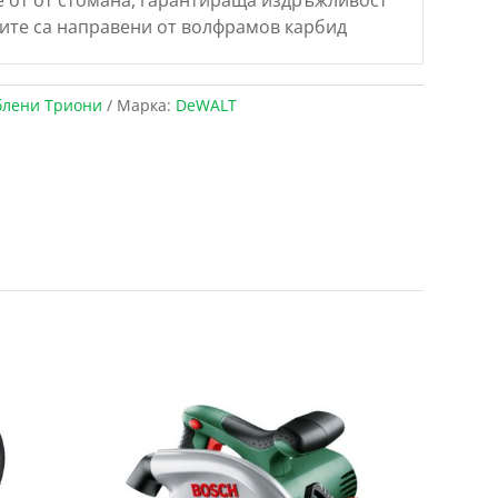
бите са направени от волфрамов карбид
блени Триони
Марка:
DeWALT