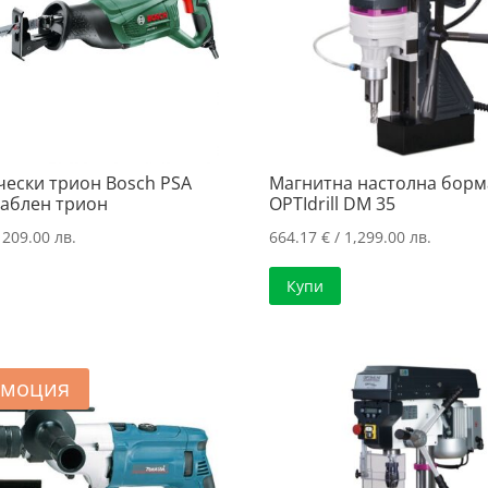
чески трион Bosch PSA
Магнитна настолна бор
Саблен трион
OPTIdrill DM 35
 209.00 лв.
664.17
€
/ 1,299.00 лв.
Купи
моция