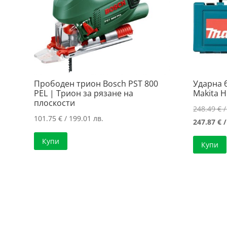
Прободен трион Bosch PST 800
Ударна 
PEL | Трион за рязане на
Makita 
плоскости
248.49
€
/
101.75
€
/ 199.01 лв.
247.87
€
/
Купи
Купи