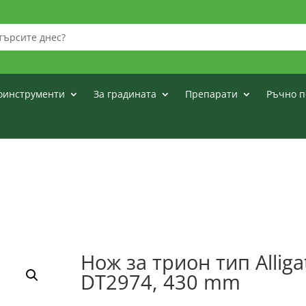
оинструменти
За градината
Препарати
Ръчно п
Нож за трион тип Allig
DT2974, 430 mm