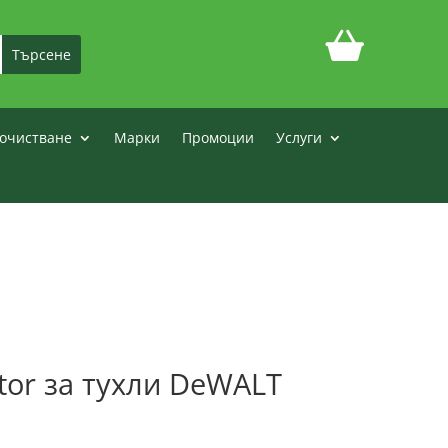
очистване
Марки
Промоции
Услуги
ator за тухли DeWALT