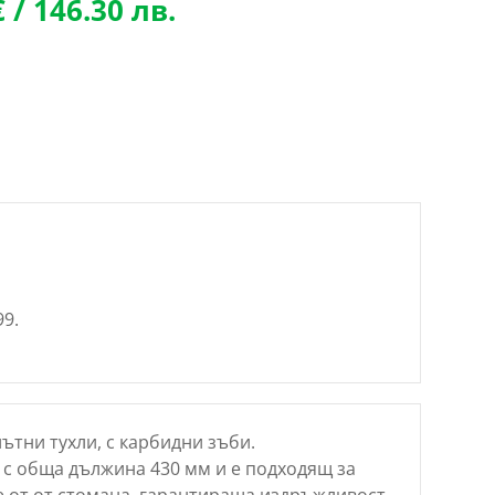
l
Текущата
€
/ 146.30 лв.
цена
е:
€
74.80 €
/
лв..
146.30 лв..
9.
ътни тухли, с карбидни зъби.
 с обща дължина 430 мм и е подходящ за
е от от стомана, гарантираща издръжливост