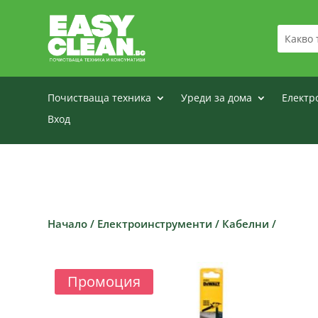
Почистваща техника
Уреди за дома
Електр
Вход
Начало
/
Електроинструменти
/
Кабелни
/
Промоция