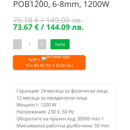
POB1200, 6-8mm, 1200W
Original
76.18
€
/ 149.00 лв.
price
Текущата
73.67
€
/ 144.09 лв.
was:
цена
76.18 €
е:
количество
-
+
Купи
/
73.67 €
за
Оберфреза
149.00 лв..
/
PROCRAFT
144.09 лв..
POB1200,
Купи с
6-
13 x €6.40 (13 x 12.52 лв.)
8mm,
1200W
Гаранция: 24 месеца за физически лица,
12 месеца за юридически лица
Мощност: 1200 W
Напрежение: 230 V, 50 Hz
Оборотите на празен ход: 30000 min-1
Максимална работна дълбочина: 50 mm