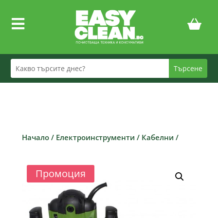

Начало
/
Електроинструменти
/
Кабелни
/
Промоция