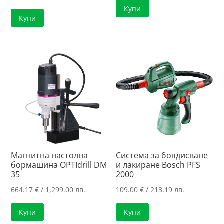
Купи
Купи
Магнитна настолна
Система за боядисване
бормашина OPTIdrill DM
и лакиране Bosch PFS
35
2000
664.17
€
/ 1,299.00 лв.
109.00
€
/ 213.19 лв.
Купи
Купи