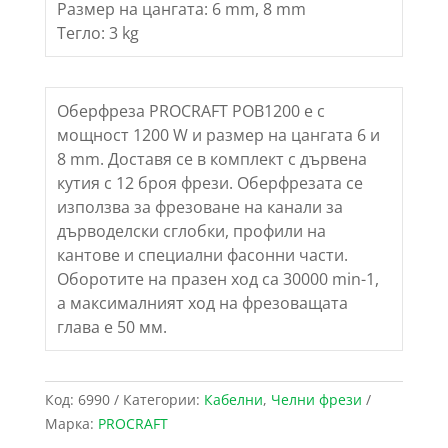
Размер на цангата: 6 mm, 8 mm
Тегло: 3 kg
Оберфреза PROCRAFT POB1200 е с
мощност 1200 W и размер на цангата 6 и
8 mm. Доставя се в комплект с дървена
кутия с 12 броя фрези. Оберфрезата се
използва за фрезоване на канали за
дърводелски сглобки, профили на
кантове и специални фасонни части.
Оборотите на празен ход са 30000 min-1,
а максималният ход на фрезоващата
глава е 50 мм.
Код:
6990
Категории:
Кабелни
,
Челни фрези
Марка:
PROCRAFT