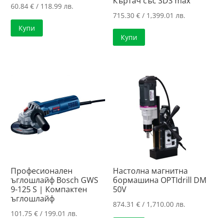
Къртач със SDS max
60.84
€
/ 118.99 лв.
715.30
€
/ 1,399.01 лв.
Купи
Купи
Професионален
Настолна магнитна
ъглошлайф Bosch GWS
бормашина OPTIdrill DM
9-125 S | Компактен
50V
ъглошлайф
874.31
€
/ 1,710.00 лв.
101.75
€
/ 199.01 лв.