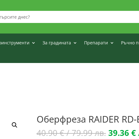
оинструменти
За градината
Препарати
Ръчно п
Оберфреза RAIDER RD-
Original
40.90
€
/ 79.99 лв.
39.36
€