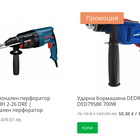
/
209.00 лв..
486.00 лв
/
181.66 лв..
484.79 лв
Промоция
онален перфоратор
Ударна бормашина DED
BH 2-26 DRE |
DED7958K 700W
ален перфоратор
Original
76.18
€
/ 149.00 лв.
55.30
€
/ 
 439.01 лв.
price
Купи
was:
76.18 €