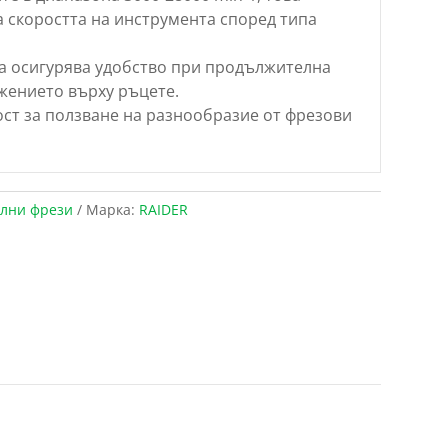
а скоростта на инструмента според типа
а осигурява удобство при продължителна
жението върху ръцете.
ост за ползване на разнообразие от фрезови
лни фрези
Марка:
RAIDER