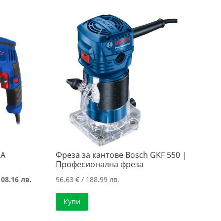
..
..
RA
Фреза за кантове Bosch GKF 550 |
Професионална фреза
Текущата
108.16 лв.
96.63
€
/ 188.99 лв.
цена
Купи
е:
55.30 €