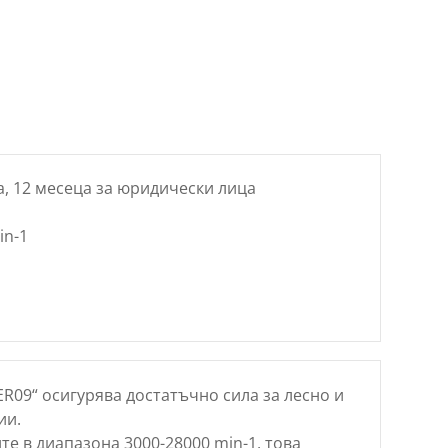
цена
е:
39.36 €
/
..
76.98 лв..
а, 12 месеца за юридически лица
in-1
R09“ осигурява достатъчно сила за лесно и
ии.
е в диапазона 3000-28000 min-1, това