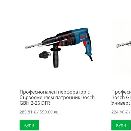
Професионален перфоратор с
Професи
бързосменяем патронник Bosch
Bosch G
GBH 2-26 DFR
Универс
285.81
€
/ 559.00 лв.
224.46
€
/
Купи
Купи