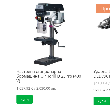
Про
Настолна стационарна
Ударна
бормашина OPTIdrill D 23Pro (400
DED7961
V)
106.86
€
/
1,037.92
€
/ 2,030.00 лв.
92.88
€
/ 
Купи
Купи