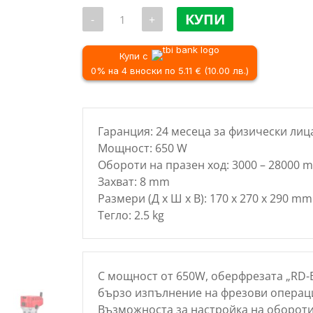
price
количество
was:
КУПИ
-
+
за
40.90 €
Оберфреза
RAIDER
/
RD-
Купи с
79.99 лв
ER09,
0% на 4 вноски по 5.11 € (10.00 лв.)
650
W
Гаранция: 24 месеца за физически лиц
Мощност: 650 W
Обороти на празен ход: 3000 – 28000 m
Захват: 8 mm
Размери (Д х Ш х В): 170 x 270 x 290 mm
Тегло: 2.5 kg
С мощност от 650W, оберфрезата „RD-E
бързо изпълнение на фрезови операц
Възможноста за настройка на оборотит