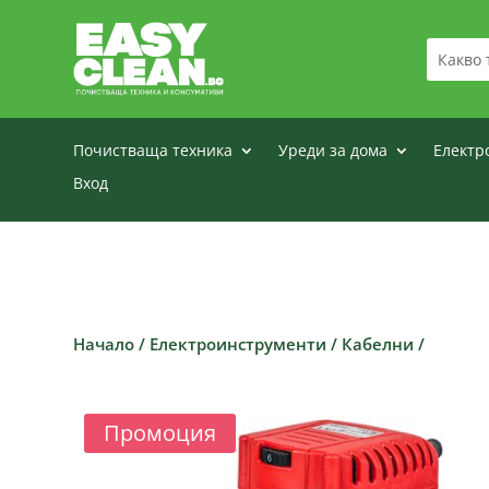
Почистваща техника
Уреди за дома
Електр
Вход
Начало
/
Електроинструменти
/
Кабелни
/
Промоция