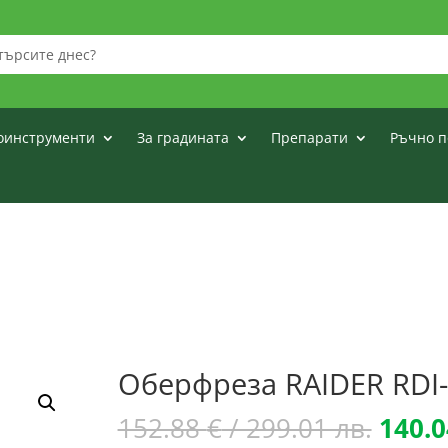
оинструменти
За градината
Препарати
Ръчно п
Оберфреза RAIDER RDI-
Origi
152.88
€
/ 299.01 лв.
140.