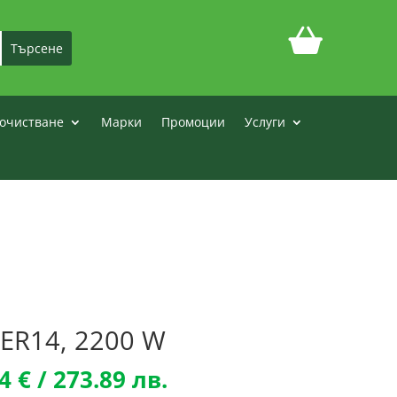
очистване
Марки
Промоции
Услуги
ER14, 2200 W
nal
Текущата
04
€
/ 273.89 лв.