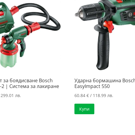
т за боядисване Bosch
Ударна бормашина Bosc
-2 | Система за лакиране
EasyImpact 550
 299.01 лв.
60.84
€
/ 118.99 лв.
Купи