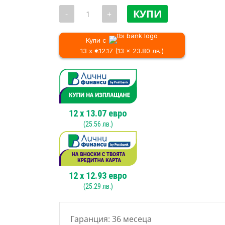
price
количество
was:
КУПИ
-
+
за
152.8
Оберфреза
RAIDER
/
RDI-
Купи с
299.0
ER14,
13 x €12.17 (13 x 23.80 лв.)
2200
W
12
x
13.07
евро
(
25.56
лв.)
12
x
12.93
евро
(
25.29
лв.)
Гаранция: 36 месеца