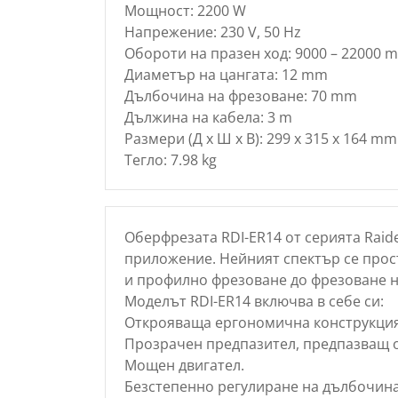
Мощност: 2200 W
Напрежение: 230 V, 50 Hz
Обороти на празен ход: 9000 – 22000 m
Диаметър на цангата: 12 mm
Дълбочина на фрезоване: 70 mm
Дължина на кабела: 3 m
Размери (Д х Ш х В): 299 x 315 x 164 mm
Тегло: 7.98 kg
Оберфрезата RDI-ER14 от серията Raid
приложениe. Нейният спектър се прос
и профилно фрезоване до фрезоване 
Моделът RDI-ER14 включва в себе си:
Открояваща ергономична конструкция
Прозрачен предпазител, предпазващ о
Мощен двигател.
Безстепенно регулиране на дълбочина