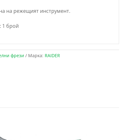
на на режещият инструмент.
 1 брой
елни фрези
Марка:
RAIDER