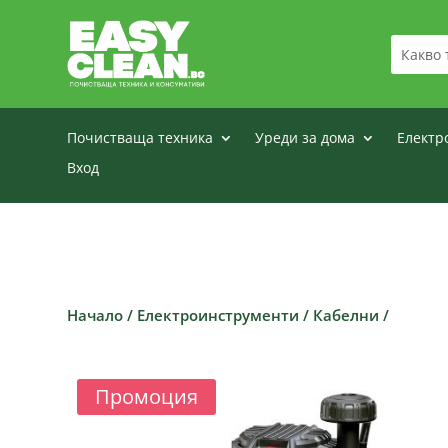
Почистваща техника
Уреди за дома
Електр
Вход
Начало
/
Електроинструменти
/
Кабелни
/
Промоция