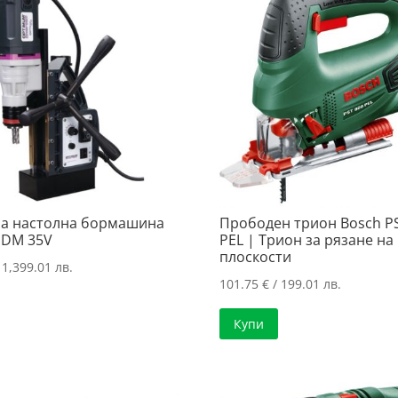
а настолна бормашина
Прободен трион Bosch P
l DM 35V
PEL | Трион за рязане на
плоскости
 1,399.01 лв.
101.75
€
/ 199.01 лв.
Купи