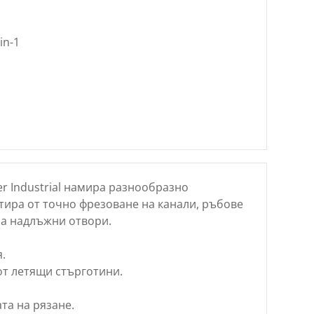
in-1
er Industrial намира разнообразнo
тира от точно фрезоване на канали, ръбове
на надлъжни отвори.
.
т летящи стърготини.
та на рязане.