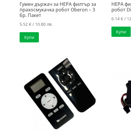
Гумен държач за HEPA филтър за
HEPA фи
прахосмукачка робот Oberon – 3
робот Di
бр. Пакет
6.14
€
/ 12
5.52
€
/ 10.80 лв.
Купи
Купи