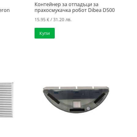
Контейнер за отпадъци за
eron
прахосмукачка робот Dibea D500
15.95
€
/ 31.20 лв.
Купи