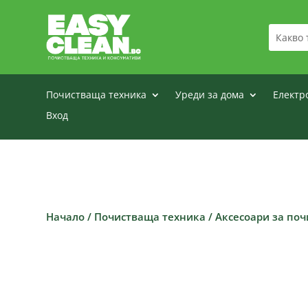
Почистваща техника
Уреди за дома
Електр
Вход
Начало
/
Почистваща техника
/
Аксесоари за по