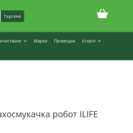
очистване
Марки
Промоции
Услуги
хосмукачка робот ILIFE