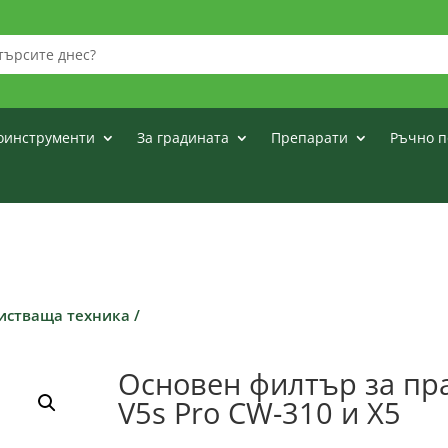
оинструменти
За градината
Препарати
Ръчно п
чистваща техника
/
Основен филтър за пра
V5s Pro CW-310 и X5