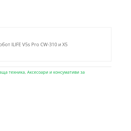
от ILIFE V5s Pro CW-310 и X5
аща техника
,
Аксесоари и консумативи за