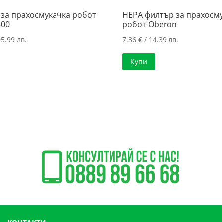
 за прахосмукачка робот
HEPA филтър за прахосм
500
робот Oberon
95.99 лв.
7.36
€
/ 14.39 лв.
Купи