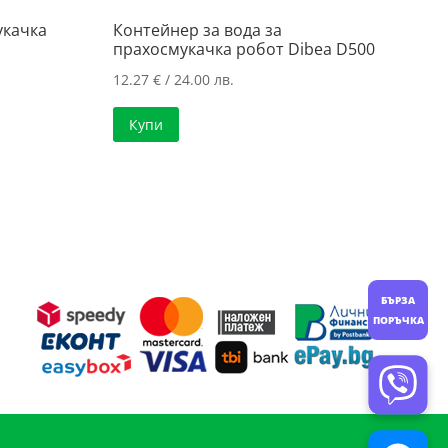
укачка
Контейнер за вода за
прахосмукачка робот Dibea D500
12.27
€
/ 24.00 лв.
Купи
БЪРЗА
ПОРЪЧКА