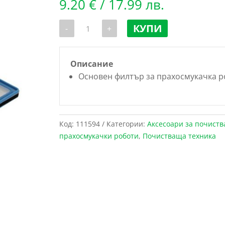
9.20
€
/ 17.99 лв.
количество
КУПИ
-
+
за
Основен
филтър
за
прахосмукачка
Описание
робот
Основен филтър за прахосмукачка роб
ILIFE
V5s
Pro
CW-
310
и
Код:
111594
Категории:
Аксесоари за почиств
X5
прахосмукачки роботи
,
Почистваща техника