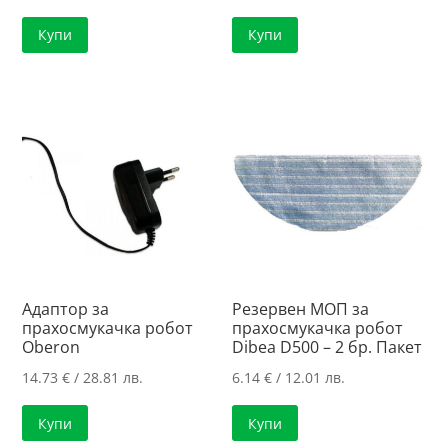
Купи
Купи
Адаптор за
Резервен МОП за
прахосмукачка робот
прахосмукачка робот
Oberon
Dibea D500 – 2 бр. Пакет
14.73
€
/ 28.81 лв.
6.14
€
/ 12.01 лв.
Купи
Купи