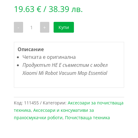
19.63
€
/ 38.39 лв.
количество
-
+
Купи
за
Основна
четка
за
прахосмукачка
Описание
робот
Четката е оригинална
Xiaomi
Mi
Продуктът НЕ Е съвместим с модел
Robot
Xiaomi Mi Robot Vacuum Mop Essential
Vacuum
Mop
-
1C
Код:
111455
Категории:
Аксесоари за почистваща
техника
,
Аксесоари и консумативи за
прахосмукачки роботи
,
Почистваща техника