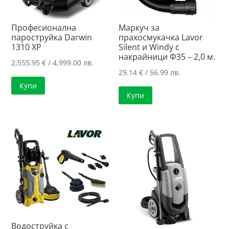
Професионална
Маркуч за
пароструйка Darwin
прахосмукачка Lavor
1310 XP
Silent и Windy с
накрайници Ф35 – 2,0 м.
2,555.95
€
/ 4,999.00 лв.
29.14
€
/ 56.99 лв.
Купи
Купи
Водоструйка с