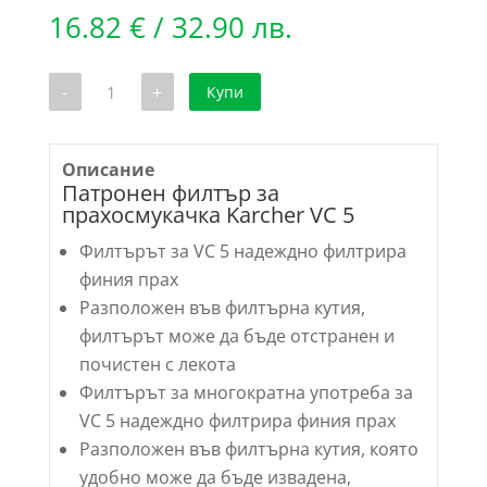
16.82
€
/ 32.90 лв.
количество
-
+
Купи
за
Патронен
филтър
за
прахосмукачка
Описание
Karcher
Патронен филтър за
VC
прахосмукачка Karcher VC 5
5
Филтърът за VC 5 надеждно филтрира
финия прах
Разположен във филтърна кутия,
филтърът може да бъде отстранен и
почистен с лекота
Филтърът за многократна употреба за
VC 5 надеждно филтрира финия прах
Разположен във филтърна кутия, която
удобно може да бъде извадена,