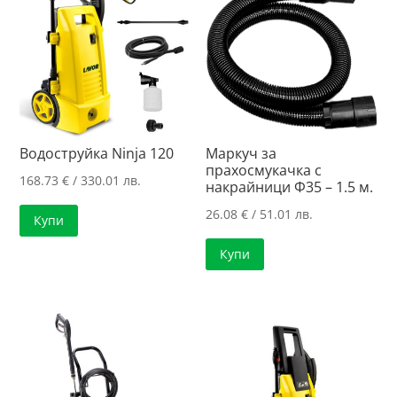
Водоструйка Ninja 120
Маркуч за
прахосмукачка с
168.73
€
/ 330.01 лв.
накрайници Ф35 – 1.5 м.
26.08
€
/ 51.01 лв.
Купи
Купи